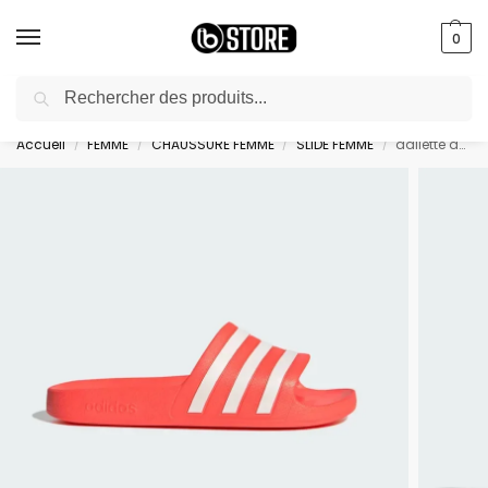
0
Recherche
livraison gratuite au bureau dès 10000 DA avec paiement en ligne
Accueil
FEMME
CHAUSSURE FEMME
SLIDE FEMME
adilette aqua – GZ5235
/
/
/
/