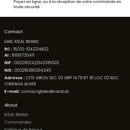
Payez en ligne, ou à la réception de votre commande en
toute sécurité.
Contact
SARL IDEAL BRAND
RC :
16/02-1242214B22
AI :
16510720411
NIF :
00221612422142316002
NIS :
002216280294245
Adresse :
CITE GIROU SEC 03 GRP 1479 BT 81 LOC 02 RDC
CHERAGA ALGER
E-mail :
contact@idealbrand.dz
About
IDEAL BRAND
Commandes
Politique de Retour