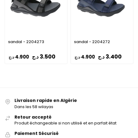
sandal - 2204273
sandal - 2204272
3.500
3.400
د.ج
د.ج
4.900
4.900
د.ج
د.ج
Livraison rapide en Algérie
Dans les 58 wilayas
Retour accepté
Produit échangeable si non utilisé et en parfait état
Paiement Sécurisé