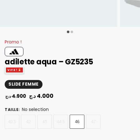
Promo !
adilette aqua – GZ5235
VITE !
SLIDE FEMME
4.000
د.ج
4.900
د.ج
No selection
TAILLE
:
40.5
42
43
44.5
46
47