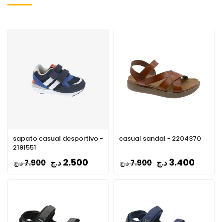
sapato casual desportivo -
casual sandal - 2204370
2191551
2.500
3.400
د.ج
د.ج
7.900
7.900
د.ج
د.ج