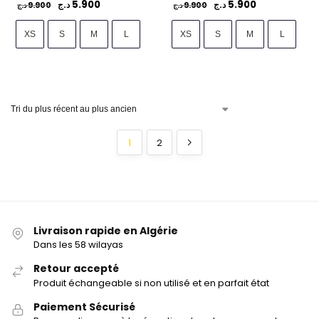
5.900
5.900
9.900
د.ج
9.900
د.ج
د.ج
د.ج
XS
S
M
L
XS
S
M
L
1
2
Livraison rapide en Algérie
Dans les 58 wilayas
Retour accepté
Produit échangeable si non utilisé et en parfait état
Paiement Sécurisé