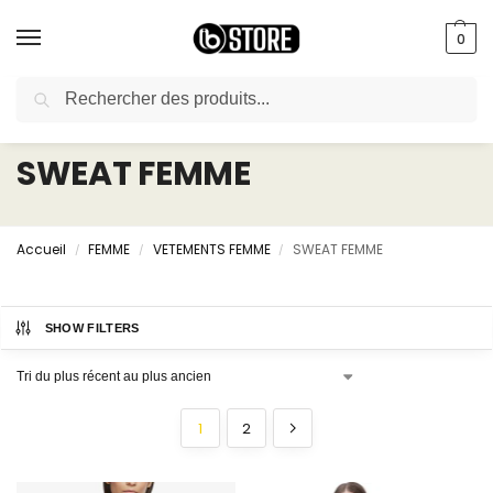
0
Recherche
livraison gratuite au bureau dès 10000 DA avec paiement en ligne
SWEAT FEMME
Accueil
FEMME
VETEMENTS FEMME
SWEAT FEMME
/
/
/
SHOW FILTERS
1
2