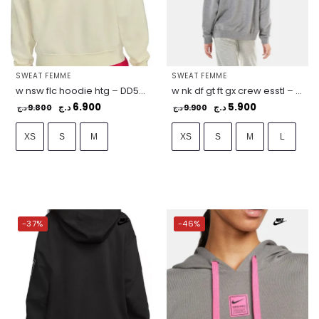
SWEAT FEMME
SWEAT FEMME
w nsw flc hoodie htg – DD5673-715
w nk df gt ft gx crew esstl – DQ5542-091
6.900
5.900
9.800
د.ج
9.900
د.ج
د.ج
د.ج
XS
S
M
XS
S
M
L
-37%
-46%