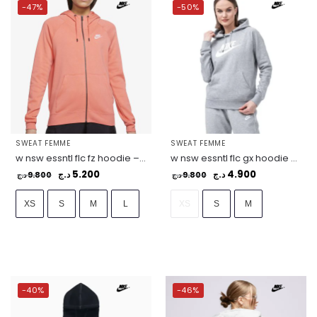
-47%
-50%
SWEAT FEMME
SWEAT FEMME
w nsw essntl flc fz hoodie – BV4122-815
w nsw essntl flc gx hoodie – BV4126-063
5.200
4.900
9.800
د.ج
9.800
د.ج
د.ج
د.ج
XS
S
M
L
XS
S
M
-40%
-46%