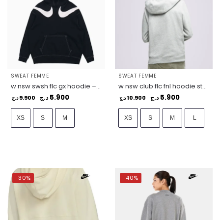
SWEAT FEMME
SWEAT FEMME
w nsw swsh flc gx hoodie – DD5580-010
w nsw club flc fnl hoodie std – DQ5415-063
5.900
5.900
9.900
د.ج
10.900
د.ج
د.ج
د.ج
XS
S
M
XS
S
M
L
-30%
-40%