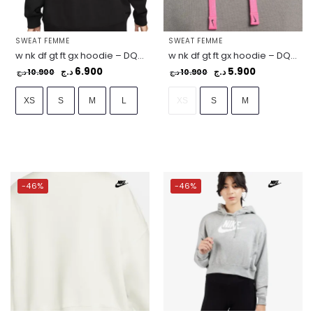
SWEAT FEMME
SWEAT FEMME
w nk df gt ft gx hoodie – DQ5590-010
w nk df gt ft gx hoodie – DQ5590-029
6.900
5.900
10.900
د.ج
10.900
د.ج
د.ج
د.ج
XS
S
M
L
XS
S
M
-46%
-46%