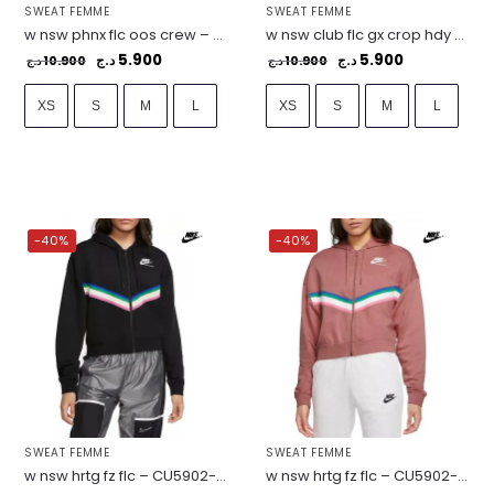
SWEAT FEMME
SWEAT FEMME
w nsw phnx flc oos crew – DQ5761-133
w nsw club flc gx crop hdy – DQ5850-063
5.900
5.900
10.900
د.ج
10.900
د.ج
د.ج
د.ج
XS
S
M
L
XS
S
M
L
-40%
-40%
SWEAT FEMME
SWEAT FEMME
w nsw hrtg fz flc – CU5902-010
w nsw hrtg fz flc – CU5902-685