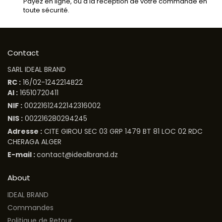
Payez en ligne, ou à la réception de votre commande en
toute sécurité.
Contact
SARL IDEAL BRAND
RC :
16/02-1242214B22
AI :
16510720411
NIF :
00221612422142316002
NIS :
002216280294245
Adresse :
CITE GIROU SEC 03 GRP 1479 BT 81 LOC 02 RDC
CHERAGA ALGER
E-mail :
contact@idealbrand.dz
About
IDEAL BRAND
Commandes
Politique de Retour