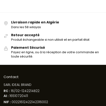
Livraison rapide en Algérie
Dans les 58 wilayas
Retour accepté
Produit échangeable si non utilisé et en parfait état
Paiement Sécurisé
Payez en ligne, ou à la réception de votre commande en
toute sécurité.
Contact
SARL IDEAL BRAND
RC :
16/02-1242214B22
AI :
16510720411
NIF :
00221612422142316002