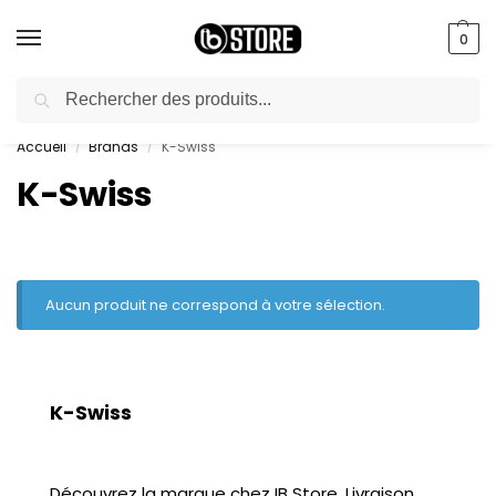
0
Recherche
livraison gratuite au bureau dès 10000 DA avec paiement en ligne
Accueil
Brands
K-Swiss
/
/
K-Swiss
Aucun produit ne correspond à votre sélection.
K-Swiss
Découvrez la marque chez IB Store. Livraison