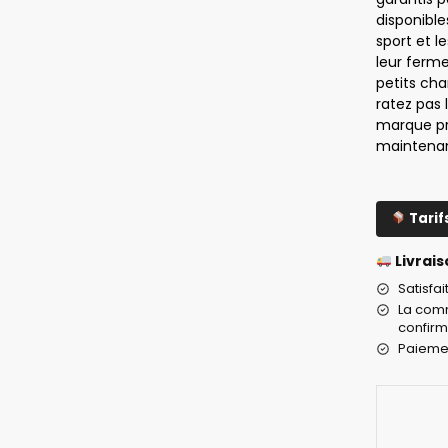
disponible
sport et l
leur ferm
petits cha
ratez pas l
marque p
maintenant
Tarif
Livrais
Satisfa
La comm
confirm
Paiemen