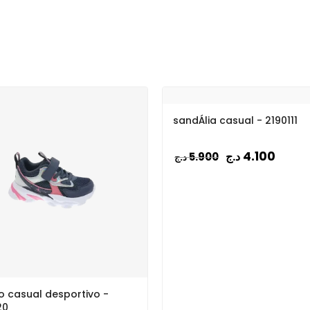
sandÁlia casual - 2190111
4.100
د.ج
5.900
د.ج
 casual desportivo -
20