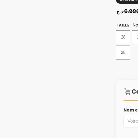
6.90
د.ج
No
TAILLE
:
28
35
C
Nom e