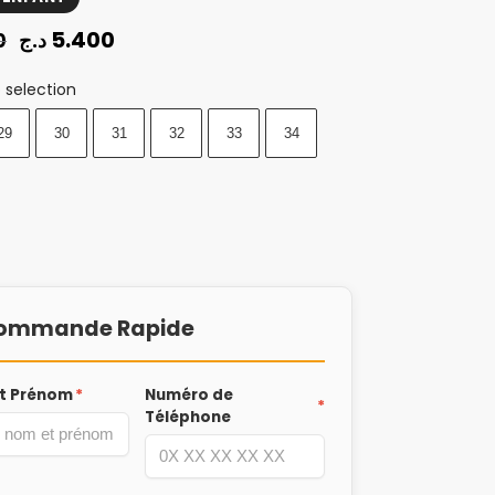
5.400
د.ج
0
 selection
29
30
31
32
33
34
ommande Rapide
t Prénom
*
Numéro de
*
Téléphone