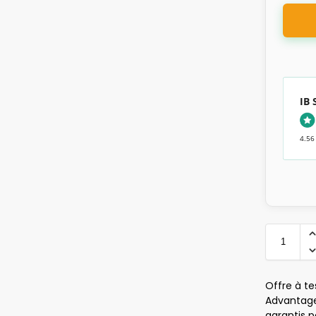
IB
4.56
Offre à te
Advantage 
garantis p