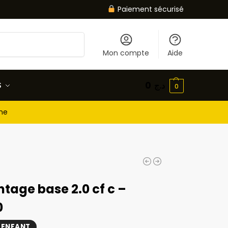
Paiement sécurisé
Recherche
Mon compte
Aide
S
0
د.ج
0
gne
tage base 2.0 cf c –
0
 ENFANT