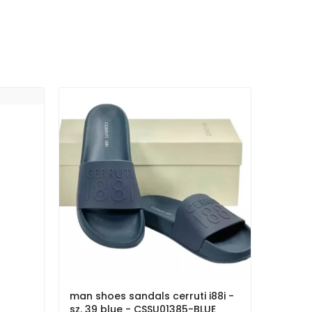
man shoes sandals cerruti i88i -
sz. 39 blue - CSSU01385-BLUE