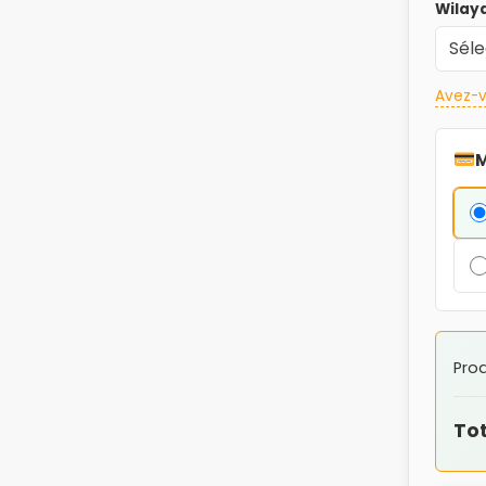
Wilay
Avez-v
M
Prod
Tot