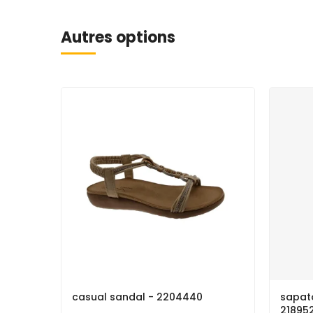
Autres options
casual sandal - 2204440
sapato
21895