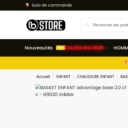
Suivi de commande
Nouveautés
SOLDES été 2026
HOMM
NEW
Accueil
ENFANT
CHAUSSURE ENFANT
BAS
/
/
/