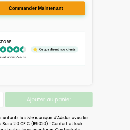
Commander Maintenant
 STORE
Ce que disent nos clients
 évaluation
(55 avis)
Ajouter au panier
s enfants le style iconique d’Adidas avec les
Base 2.0 CF C (IE9020) ! Confort et look
our toutes leurs aventures. Ces baskets,