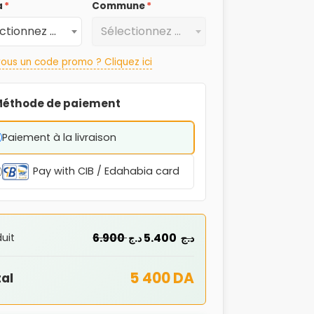
a
*
Commune
*
Sélectionnez une Wilaya
Sélectionnez une Commune
ous un code promo ? Cliquez ici
éthode de paiement
Paiement à la livraison
Pay with CIB / Edahabia card
6.900
5.400
uit
د.ج
د.ج
5 400 DA
al