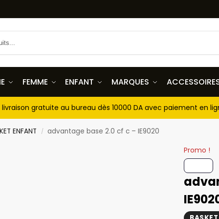
E
FEMME
ENFANT
MARQUES
ACCESSOIRE
livraison gratuite au bureau dès 10000 DA avec paiement en li
KET ENFANT
advantage base 2.0 cf c – IE9020
/
Promo !
advan
IE902
BASKET