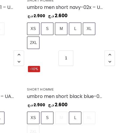
SHORT HOMME
umbro men short black-001 – UAA241M101-001
umbro men short navy-02x – UAA241M104-02X
2.600
د.ج
2.900
د.ج
L
XS
S
M
L
XL
2XL
-10%
SHORT HOMME
umbro men short navy-01x – UAA241M107-01X
umbro men short black blue-001 – UAA241M107-001
2.600
د.ج
2.900
د.ج
L
XS
S
M
L
XL
2XL