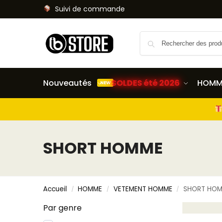
Suivi de commande
Nouveautés
SOLDES été 2026
HOMM
NEW
SHORT HOMME
Accueil
HOMME
VETEMENT HOMME
SHORT HO
/
/
/
Par genre