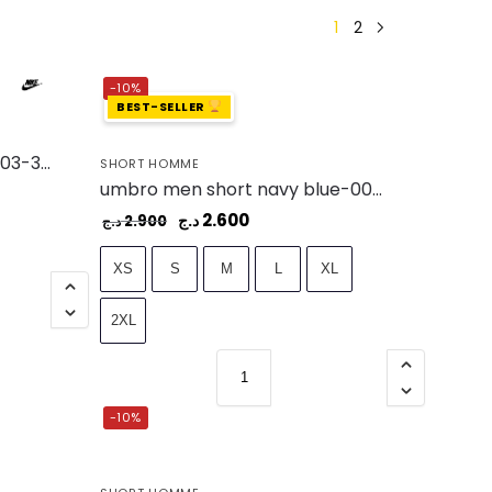
1
2
-10%
BEST-SELLER
m nk club short wvn – FN3303-365
SHORT HOMME
umbro men short navy blue-002 – UAA241M104-002
2.600
د.ج
2.900
د.ج
XS
S
M
L
XL
2XL
-10%