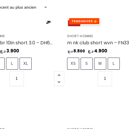
TENDANCES
-44%
MME
SHORT HOMME
m nk df hbr 10in short 3.0 – DH6763-657
3.900
4.900
د.ج
د.ج
8.800
د.ج
M
L
XL
XS
S
M
L