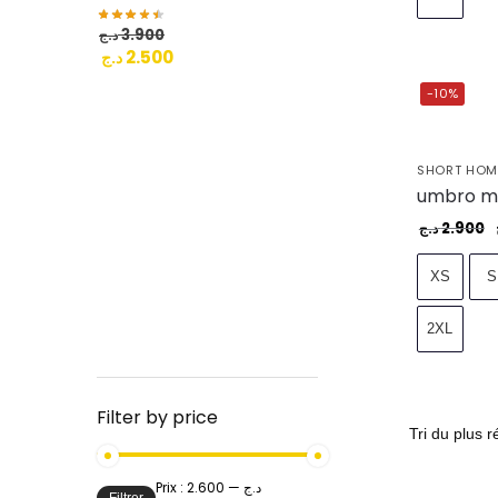
3.900
د.ج
2.500
د.ج
-10%
SHORT HO
2.900
د.ج
XS
S
2XL
Filter by price
Prix :
—
2.600 د.ج
Filtrer