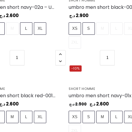
MME
SHORT HOMME
umbro men short navy-02a – UAA241M101-02A
2.600
2.900
د.ج
د.ج
M
L
XL
XS
S
M
L
X
2XL
-10%
MME
SHORT HOMME
umbro men short black red-001 – UAA241M110-001
2.600
2.600
د.ج
د.ج
2.900
د.ج
M
L
XL
XS
S
M
L
X
2XL