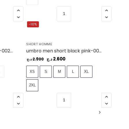
-10%
SHORT HOMME
umbro men short navy red-002 – UAA241M105-002
umbro men short black pink-001 – UAA241M105-001
2.600
د.ج
2.900
د.ج
L
XS
S
M
L
XL
2XL
1
2