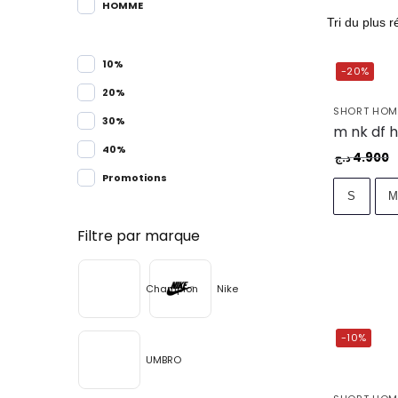
HOMME
10%
-20%
20%
SHORT HO
30%
40%
4.900
د.ج
Promotions
S
Filtre par marque
Champion
Nike
-10%
UMBRO