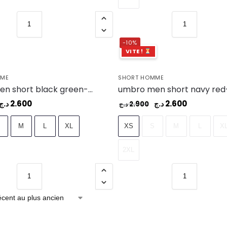
-10%
VITE !
MME
SHORT HOMME
umbro men short black green-01x – UAA241M105-01X
2.600
2.600
د.ج
د.ج
2.900
د.ج
M
L
XL
XS
S
M
L
X
2XL