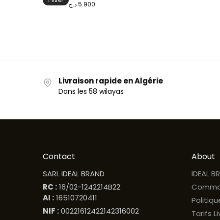
5.900 د.ج
Livraison rapide en Algérie
Dans les 58 wilayas
Contact
About
SARL IDEAL BRAND
IDEAL B
RC :
16/02-1242214B22
Comma
AI :
16510720411
Politiq
NIF :
00221612422142316002
Tarifs L