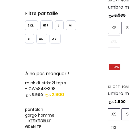
SHORT HO
Filtre par taille
2.900
د.ج
2XL
617
L
M
XS
S
S
XL
XS
2XL
-10%
À ne pas manquer !
m nk df strke21 top s
SHORT HO
- CW5843-398
2.900
د.ج
5.900
د.ج
2.900
د.ج
pantalon
XS
S
gargo homme
- KE9K98BLKF-
GRANITE
2XL