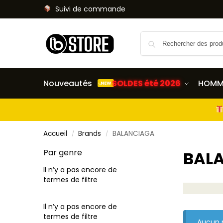
Suivi de commande
Nouveautés
SOLDES été 2026
HOMM
NEW
Accueil
Brands
BALANCIAGA
/
/
Par genre
BAL
Il n’y a pas encore de
termes de filtre
Il n’y a pas encore de
termes de filtre
Aucun p