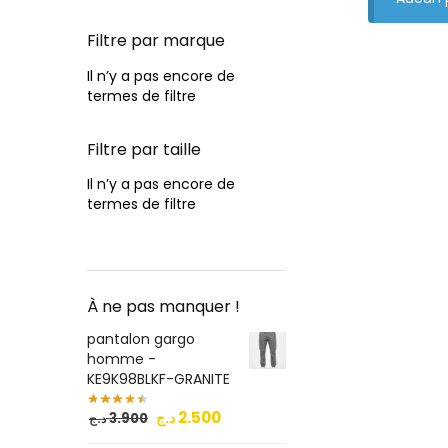
Filtre par marque
Il n’y a pas encore de
termes de filtre
Filtre par taille
Il n’y a pas encore de
termes de filtre
À ne pas manquer !
pantalon gargo
homme -
KE9K98BLKF-GRANITE
2.500
د.ج
3.900
د.ج