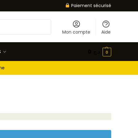
Paiement sécurisé
Recherche
Mon compte
Aide
S
0
د.ج
0
gne