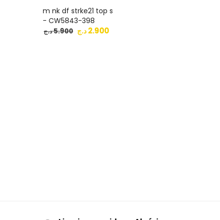
m nk df strke21 top s
- CW5843-398
2.900
د.ج
5.900
د.ج