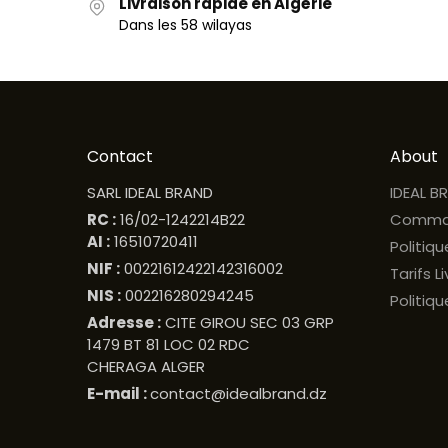
Livraison rapide en Algérie
Dans les 58 wilayas
Contact
About
SARL IDEAL BRAND
IDEAL B
RC :
16/02-1242214B22
Comma
AI :
16510720411
Politiq
NIF :
00221612422142316002
Tarifs L
NIS :
002216280294245
Politiqu
Adresse :
CITE GIROU SEC 03 GRP
1479 BT 81 LOC 02 RDC
CHERAGA ALGER
E-mail :
contact@idealbrand.dz