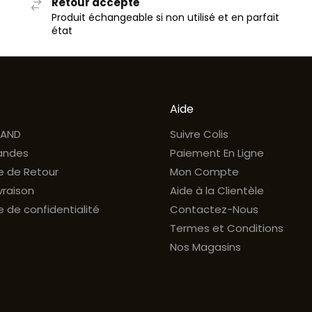
Retour accepté
Produit échangeable si non utilisé et en parfait
état
Aide
RAND
Suivre Colis
ndes
Paiement En Ligne
ue de Retour
Mon Compte
ivraison
Aide à la Clientèle
e de confidentialité
Contactez-Nous
Termes et Conditions
Nos Magasins