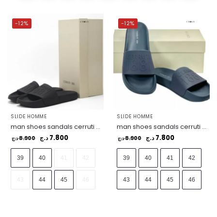
-12%
-12%
SLIDE HOMME
SLIDE HOMME
man shoes sandals cerruti i88i -sz. 39 black – CSSU01385-BLACK
man shoes sandals cerruti i88i -sz. 39 blue – CSSU01385-BLUE
7.800
7.800
8.900
د.ج
8.900
د.ج
د.ج
د.ج
39
40
41
42
39
40
41
42
43
44
45
46
43
44
45
46