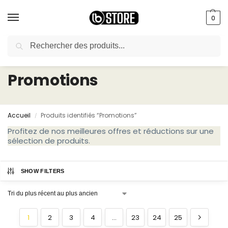
0
Recherche
livraison gratuite au bureau dès 10000 DA avec paiement en ligne
Promotions
Accueil
Produits identifiés “Promotions”
/
Profitez de nos meilleures offres et réductions sur une
sélection de produits.
SHOW FILTERS
1
2
3
4
…
23
24
25