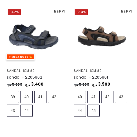
BEPPI
BEPPI
-42%
-34%
TENDANCES
SANDAL HOMME
SANDAL HOMME
sandal – 2205962
sandal – 2205961
3.400
3.900
5.900
د.ج
5.900
د.ج
د.ج
د.ج
39
40
41
42
40
41
42
43
43
44
44
45