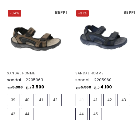
BEPPI
BEPPI
-34%
-31%
SANDAL HOMME
SANDAL HOMME
sandal – 2205963
sandal – 2205960
3.900
4.100
5.900
د.ج
5.900
د.ج
د.ج
د.ج
39
40
41
42
40
41
42
43
43
44
44
45