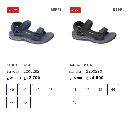
BEPPI
BEPPI
-37%
-17%
SANDAL HOMME
SANDAL HOMME
sandal – 2206292
sandal – 2206293
3.700
4.900
5.900
د.ج
5.900
د.ج
د.ج
د.ج
40
41
42
43
41
42
43
44
44
45
45