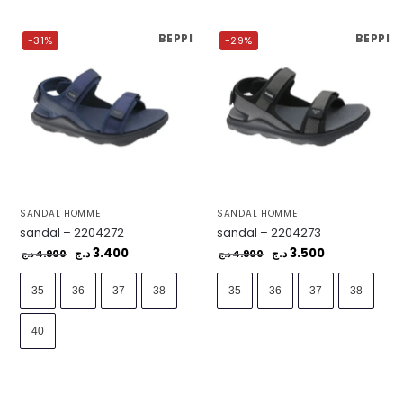
BEPPI
BEPPI
-31%
-29%
SANDAL HOMME
SANDAL HOMME
sandal – 2204272
sandal – 2204273
3.400
3.500
4.900
د.ج
4.900
د.ج
د.ج
د.ج
35
36
37
38
35
36
37
38
40