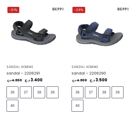
BEPPI
BEPPI
-31%
-29%
SANDAL HOMME
SANDAL HOMME
sandal – 2206291
sandal – 2206290
3.400
3.500
4.900
د.ج
4.900
د.ج
د.ج
د.ج
36
37
38
39
36
37
38
39
40
40