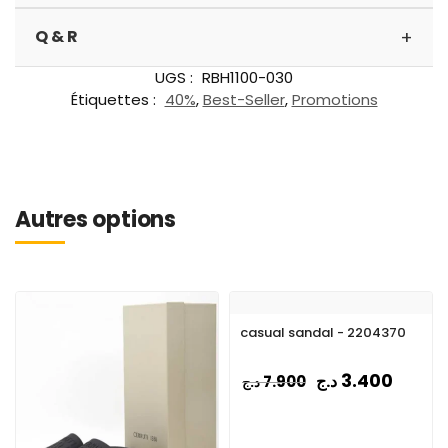
+
Q & R
UGS :
RBH1100-030
Étiquettes :
40%
,
Best-Seller
,
Promotions
Autres options
casual sandal - 2204370
3.400
د.ج
7.900
د.ج