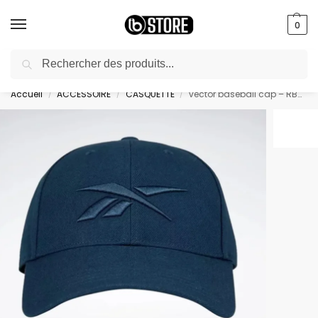
0
Recherche
livraison gratuite au bureau dès 10000 DA avec paiement en ligne
Accueil
ACCESSOIRE
CASQUETTE
vector baseball cap – RBH1100-030
/
/
/