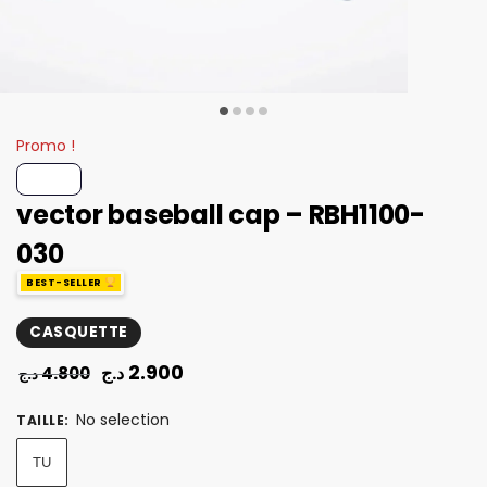
Promo !
vector baseball cap – RBH1100-
030
BEST-SELLER
CASQUETTE
2.900
د.ج
4.800
د.ج
No selection
TAILLE
:
TU