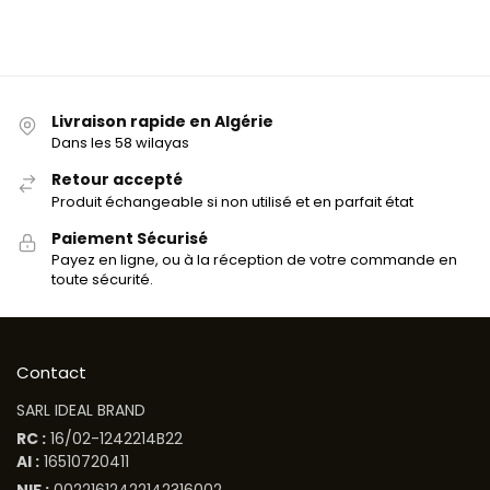
Livraison rapide en Algérie
Dans les 58 wilayas
Retour accepté
Produit échangeable si non utilisé et en parfait état
Paiement Sécurisé
Payez en ligne, ou à la réception de votre commande en
toute sécurité.
Contact
SARL IDEAL BRAND
RC :
16/02-1242214B22
AI :
16510720411
NIF :
00221612422142316002