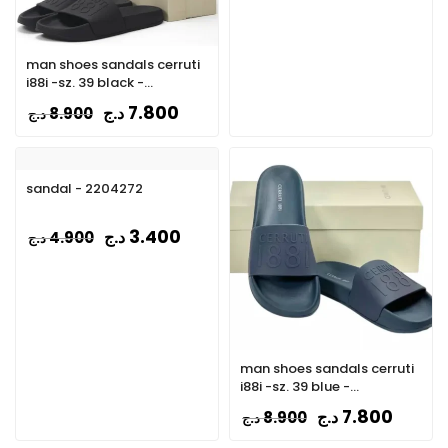
man shoes sandals cerruti
i88i -sz. 39 black -
CSSU01385-BLACK
7.800
د.ج
8.900
د.ج
sandal - 2204272
3.400
د.ج
4.900
د.ج
man shoes sandals cerruti
i88i -sz. 39 blue -
CSSU01385-BLUE
7.800
د.ج
8.900
د.ج