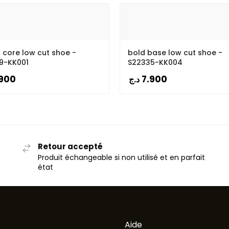
core low cut shoe -
bold base low cut shoe -
9-KK001
S22335-KK004
900
7.900
د.ج
Retour accepté
Produit échangeable si non utilisé et en parfait
état
Aide