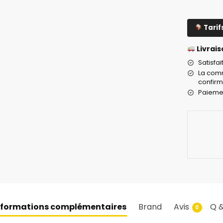
Tarif
Livrais
Satisfa
La comm
confirm
Paiemen
nformations complémentaires
Brand
Avis
Q &
0