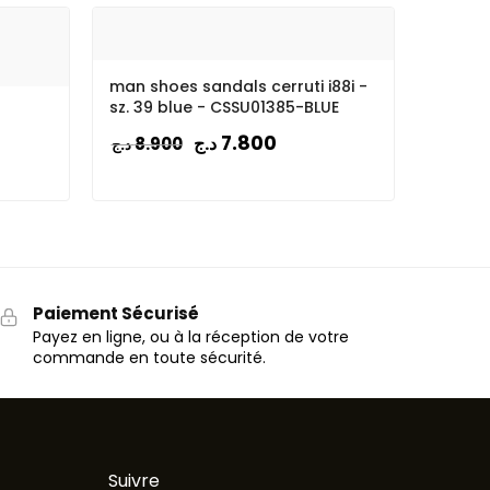
man shoes sandals cerruti i88i -
sz. 39 blue - CSSU01385-BLUE
7.800
د.ج
8.900
د.ج
Paiement Sécurisé
Payez en ligne, ou à la réception de votre
commande en toute sécurité.
Suivre