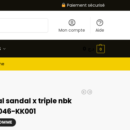
Paiement sécurisé
Recherche
Mon compte
Aide
S
0
د.ج
0
gne
l sandal x triple nbk
046-KK001
HOMME