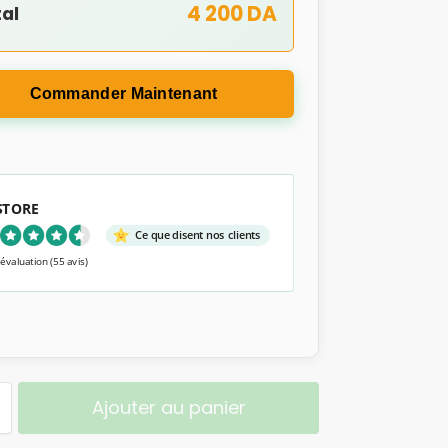
4 200 DA
al
Commander Maintenant
 STORE
Ce que disent nos clients
 évaluation
(55 avis)
Ajouter au panier