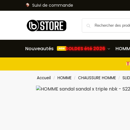
Suivi de commande
Nouveautés
SOLDES été 2026
HOMM
NEW
Accueil
HOMME
CHAUSSURE HOMME
SLI
/
/
/