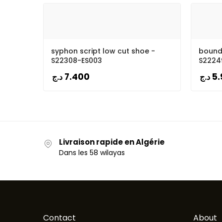
syphon script low cut shoe -
bound 
S22308-ES003
S2224
7.400
5.
د.ج
د.ج
Livraison rapide en Algérie
Dans les 58 wilayas
Contact
About