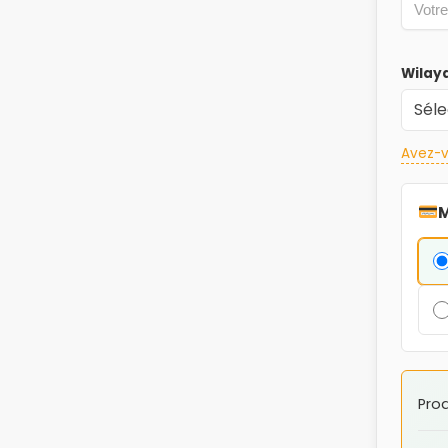
Wilay
Avez-v
M
Prod