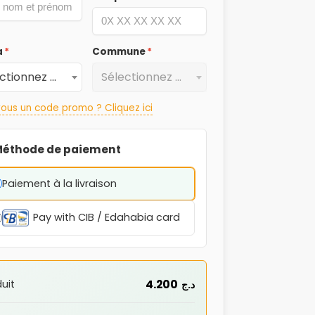
a
*
Commune
*
Sélectionnez une Wilaya
Sélectionnez une Commune
ous un code promo ? Cliquez ici
éthode de paiement
Paiement à la livraison
Pay with CIB / Edahabia card
4.200
uit
د.ج