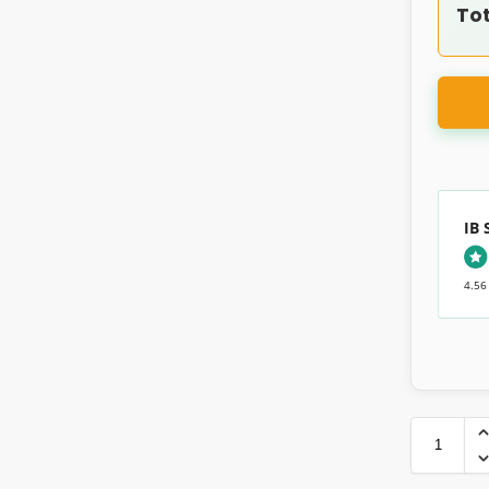
Tot
IB
4.56