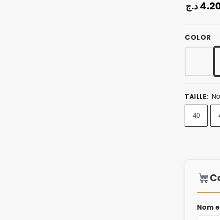
4.2
د.ج
COLOR
No
TAILLE
:
40
C
Nom e