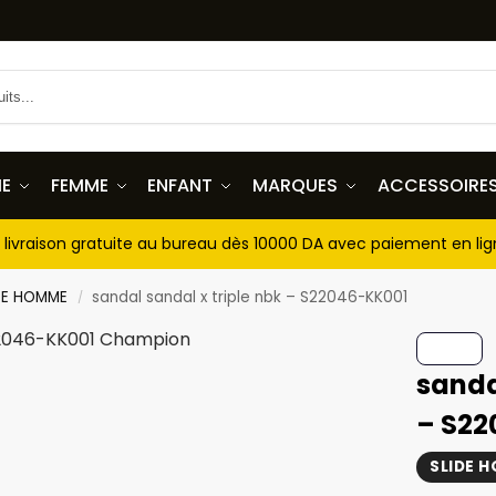
E
FEMME
ENFANT
MARQUES
ACCESSOIRE
livraison gratuite au bureau dès 10000 DA avec paiement en li
DE HOMME
sandal sandal x triple nbk – S22046-KK001
/
sanda
– S22
SLIDE 