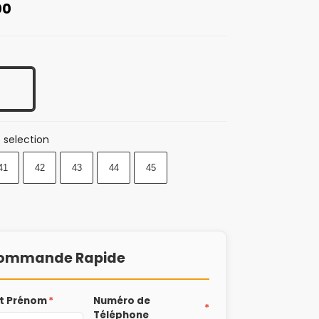
00
 selection
41
42
43
44
45
ommande Rapide
t Prénom
*
Numéro de
*
Téléphone