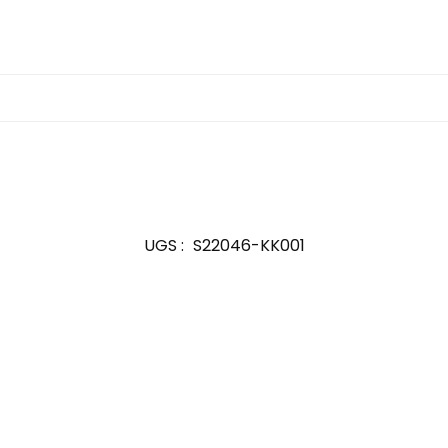
UGS :
S22046-KK001