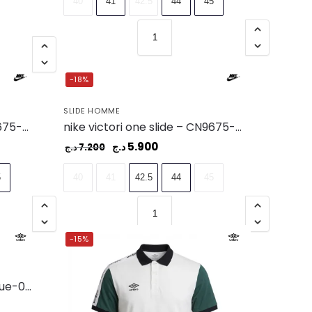
40
41
42.5
44
45
-18%
SLIDE HOMME
nike victori one slide – CN9675-004
nike victori one slide – CN9675-006
5.900
د.ج
7.200
د.ج
5
40
41
42.5
44
45
-15%
umbro men polo ss navy blue-002 – UAA241M014 -002