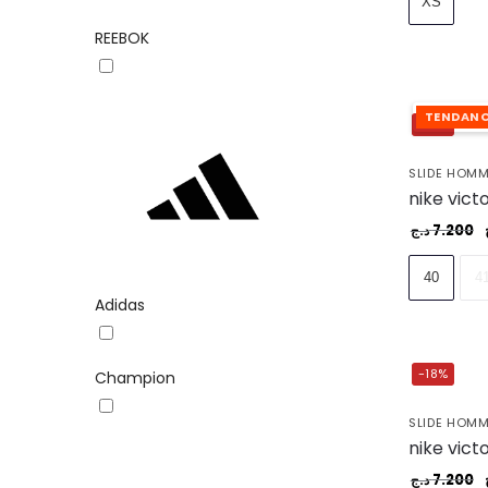
XS
REEBOK
TENDAN
-18%
SLIDE HOM
7.200
د.ج
40
4
Adidas
-18%
Champion
SLIDE HOM
7.200
د.ج