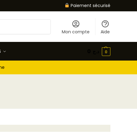
Paiement sécurisé
Recherche
Mon compte
Aide
S
0
د.ج
0
gne