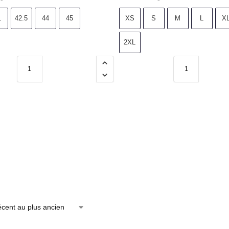
1
42.5
44
45
XS
S
M
L
X
2XL