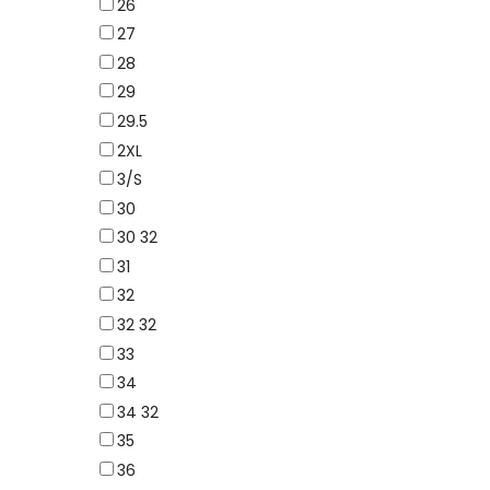
26
27
28
29
29.5
2XL
3/S
30
30 32
31
32
32 32
33
34
34 32
35
36