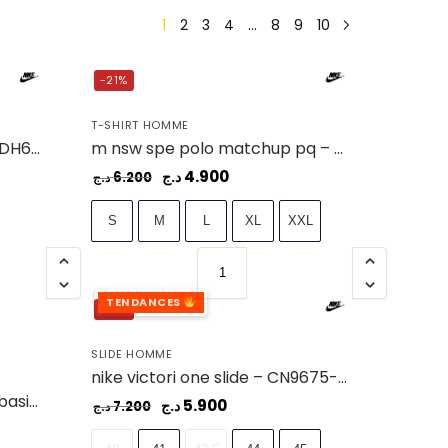
1
2
3
4
…
8
9
10
-21%
T-SHIRT HOMME
m nk df hbr 10in short 3.0 – DH6763-657
m nsw spe polo matchup pq – CJ4456-010
4.900
د.ج
6.200
د.ج
S
M
L
XL
XXL
TENDANCES
-18%
SLIDE HOMME
nike victori one slide – CN9675-002
g23-6631 bleu depart men basic t-shirt -dp – G23-001601-BLEU
5.900
د.ج
7.200
د.ج