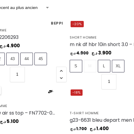
BEPPI
-20%
MME
 2206293
SHORT HOMME
4.900
د.ج
3.900
د.ج
4.900
د.ج
2
43
44
45
S
M
L
XL
-18%
OMME
m nsw sw air ss top – FN7702-065
T-SHIRT HOMME
5.100
د.ج
1.400
د.ج
1.700
د.ج