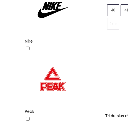
40
4
47.5
Nike
Peak