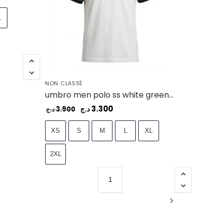
L
NON CLASSÉ
umbro men polo ss white green-100 – UAA241M011-100
3.300
د.ج
3.900
د.ج
XS
S
M
L
XL
2XL
1
2
3
4
…
8
9
10