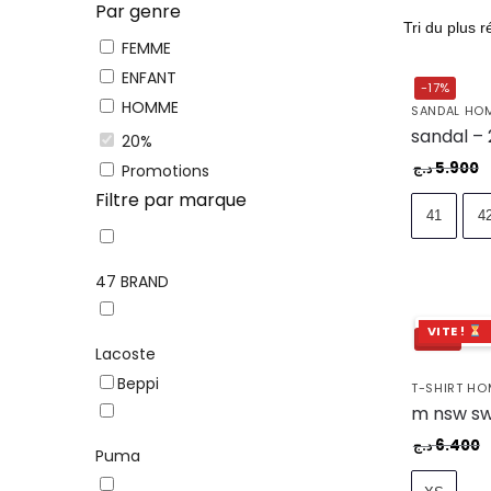
Par genre
FEMME
ENFANT
-17%
HOMME
SANDAL HO
sandal –
20%
5.900
Promotions
د.ج
Filtre par marque
41
4
47 BRAND
VITE !
-20%
Lacoste
Beppi
T-SHIRT H
6.400
د.ج
Puma