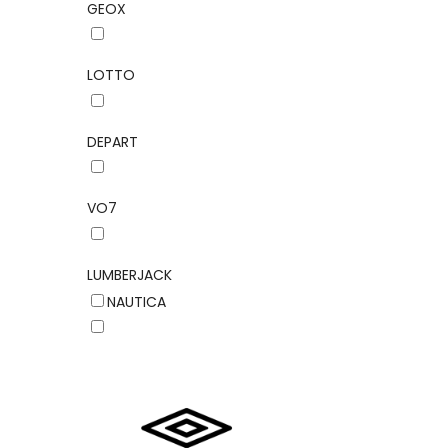
GEOX
LOTTO
DEPART
VO7
LUMBERJACK
NAUTICA