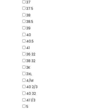
37
37.5
38
38.5
39
40
40.5
41
36 32
38 32
3K
3XL
4/M
40 2/3
40 32
41 1/3
5