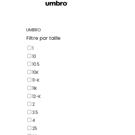
UMBRO
Filtre par taille
1
10
10.5
10K
11-K
11K
12-K
2
3.5
4
25