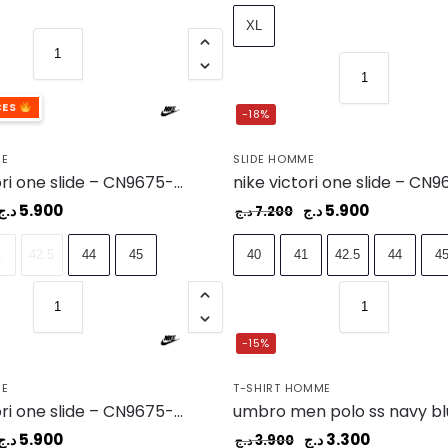
XL
CES
-18%
ME
SLIDE HOMME
nike victori one slide – CN9675-003
5.900
5.900
د.ج
د.ج
7.200
د.ج
1
42.5
44
45
40
41
42.5
44
4
-15%
ME
T-SHIRT HOMME
nike victori one slide – CN9675-017
5.900
3.300
د.ج
د.ج
3.900
د.ج