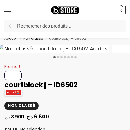
0
Recherche
livraison gratuite au bureau dès 10000 DA avec paiement en ligne
Accueil
Non classé
courtblock j – ID6502
/
/
Promo !
courtblock j – ID6502
VITE !
NON CLASSÉ
6.800
د.ج
8.900
د.ج
No selection
TAILLE
: