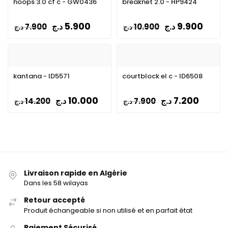
hoops 3.0 cf c - GW0436
breaknet 2.0 - HP9424
5.900
9.900
د.ج
د.ج
7.900
10.900
د.ج
د.ج
kantana - ID5571
courtblock el c - ID6508
10.000
7.200
د.ج
د.ج
14.200
7.900
د.ج
د.ج
Livraison rapide en Algérie
Dans les 58 wilayas
Retour accepté
Produit échangeable si non utilisé et en parfait état
Paiement Sécurisé