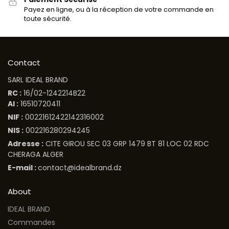
Payez en ligne, ou à la réception de votre commande en
toute sécurité.
Contact
SARL IDEAL BRAND
RC :
16/02-1242214B22
AI :
16510720411
NIF :
00221612422142316002
NIS :
002216280294245
Adresse :
CITE GIROU SEC 03 GRP 1479 BT 81 LOC 02 RDC
CHERAGA ALGER
E-mail :
contact@idealbrand.dz
About
IDEAL BRAND
Commandes