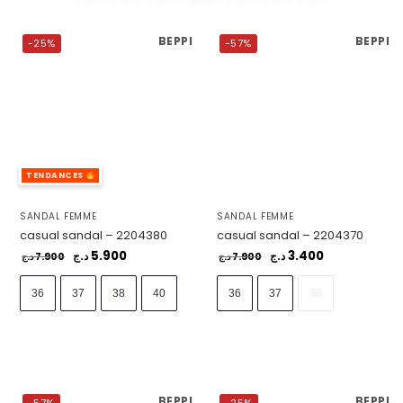
BEPPI
BEPPI
-25%
-57%
TENDANCES
SANDAL FEMME
SANDAL FEMME
casual sandal – 2204380
casual sandal – 2204370
5.900
3.400
7.900
د.ج
7.900
د.ج
د.ج
د.ج
36
37
38
40
36
37
38
BEPPI
BEPPI