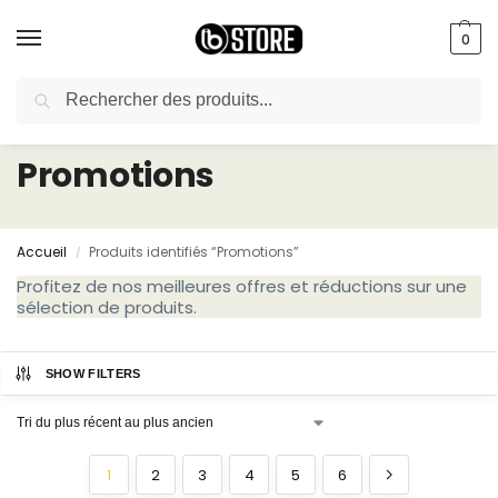
0
Recherche
livraison gratuite au bureau dès 10000 DA avec paiement en ligne
Promotions
Accueil
Produits identifiés “Promotions”
/
Profitez de nos meilleures offres et réductions sur une
sélection de produits.
SHOW FILTERS
1
2
3
4
5
6