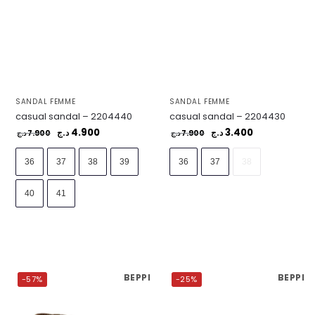
SANDAL FEMME
SANDAL FEMME
casual sandal – 2204440
casual sandal – 2204430
4.900
3.400
7.900
د.ج
7.900
د.ج
د.ج
د.ج
36
37
38
39
36
37
38
40
41
BEPPI
BEPPI
-57%
-25%