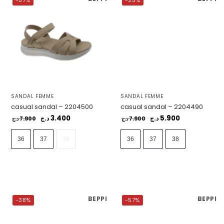
-57%
-25%
SANDAL FEMME
SANDAL FEMME
casual sandal – 2204500
casual sandal – 2204490
3.400
5.900
7.900
د.ج
7.900
د.ج
د.ج
د.ج
36
37
38
36
37
38
BEPPI
BEPPI
-38%
-57%