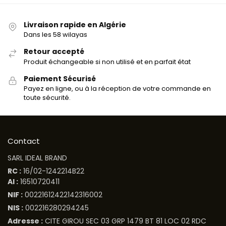
Livraison rapide en Algérie
Dans les 58 wilayas
Retour accepté
Produit échangeable si non utilisé et en parfait état
Paiement Sécurisé
Payez en ligne, ou à la réception de votre commande en
toute sécurité.
Contact
SARL IDEAL BRAND
RC :
16/02-1242214B22
AI :
16510720411
NIF :
00221612422142316002
NIS :
002216280294245
Adresse :
CITE GIROU SEC 03 GRP 1479 BT 81 LOC 02 RDC