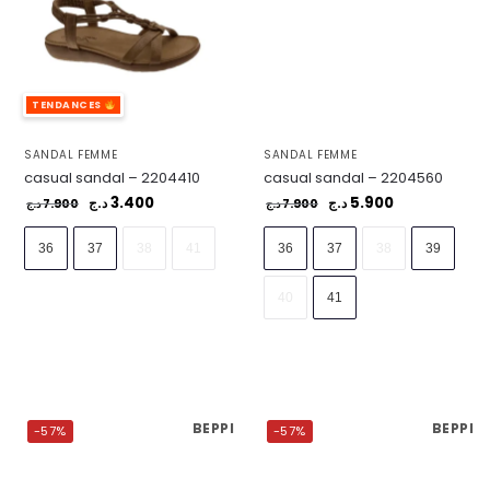
TENDANCES
SANDAL FEMME
SANDAL FEMME
casual sandal – 2204410
casual sandal – 2204560
3.400
5.900
7.900
د.ج
7.900
د.ج
د.ج
د.ج
36
37
38
41
36
37
38
39
40
41
BEPPI
BEPPI
-57%
-57%