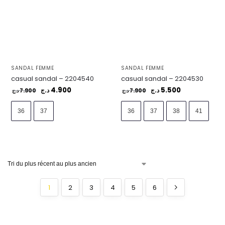
SANDAL FEMME
SANDAL FEMME
casual sandal – 2204540
casual sandal – 2204530
4.900
5.500
7.900
د.ج
7.900
د.ج
د.ج
د.ج
36
37
36
37
38
41
1
2
3
4
5
6