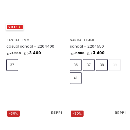
VITE !
SANDAL FEMME
SANDAL FEMME
casual sandal – 2204400
sandal – 2204550
3.400
3.400
7.900
د.ج
7.900
د.ج
د.ج
د.ج
37
36
37
38
39
41
BEPPI
BEPPI
-38%
-30%