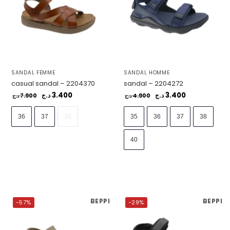
SANDAL FEMME
SANDAL HOMME
casual sandal – 2204370
sandal – 2204272
3.400
3.400
7.900
د.ج
4.900
د.ج
د.ج
د.ج
36
37
38
35
36
37
38
40
BEPPI
BEPPI
-57%
-29%