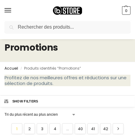
0
Recherche
livraison gratuite au bureau dès 10000 DA avec paiement en ligne
Promotions
Accueil
Produits identifiés “Promotions”
/
Profitez de nos meilleures offres et réductions sur une
sélection de produits.
SHOW FILTERS
1
2
3
4
…
40
41
42