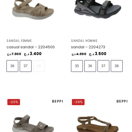
SANDAL FEMME
SANDAL HOMME
casual sandal – 2204500
sandal – 2204273
3.400
3.500
7.900
د.ج
4.900
د.ج
د.ج
د.ج
36
37
38
35
36
37
38
BEPPI
BEPPI
-25%
-38%