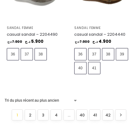
SANDAL FEMME
SANDAL FEMME
casual sandal – 2204490
casual sandal – 2204440
5.900
4.900
7.900
د.ج
7.900
د.ج
د.ج
د.ج
36
37
38
36
37
38
39
40
41
1
2
3
4
…
40
41
42