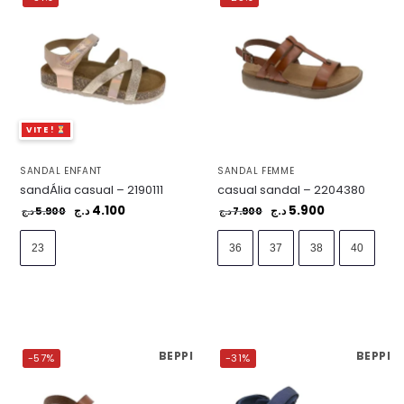
VITE !
SANDAL ENFANT
SANDAL FEMME
sandÁlia casual – 2190111
casual sandal – 2204380
4.100
5.900
5.900
د.ج
7.900
د.ج
د.ج
د.ج
23
36
37
38
40
BEPPI
BEPPI
-57%
-31%