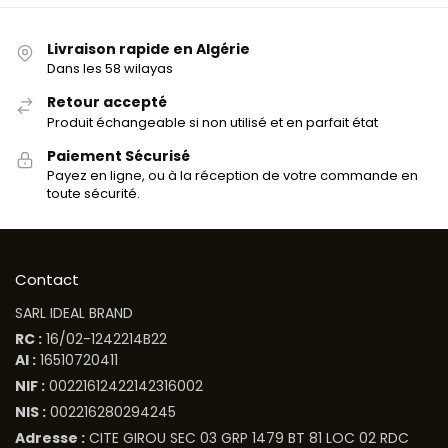
Livraison rapide en Algérie
Dans les 58 wilayas
Retour accepté
Produit échangeable si non utilisé et en parfait état
Paiement Sécurisé
Payez en ligne, ou à la réception de votre commande en
toute sécurité.
Contact
SARL IDEAL BRAND
RC :
16/02-1242214B22
AI :
16510720411
NIF :
00221612422142316002
NIS :
002216280294245
Adresse :
CITE GIROU SEC 03 GRP 1479 BT 81 LOC 02 RDC