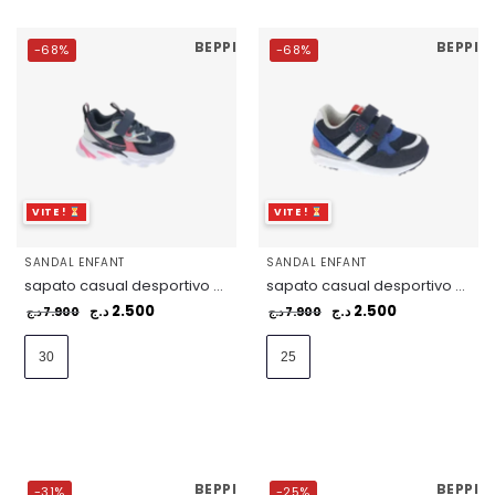
BEPPI
BEPPI
-68%
-68%
VITE !
VITE !
SANDAL ENFANT
SANDAL ENFANT
sapato casual desportivo – 2189520
sapato casual desportivo – 2191551
2.500
2.500
7.900
د.ج
7.900
د.ج
د.ج
د.ج
30
25
BEPPI
BEPPI
-31%
-25%