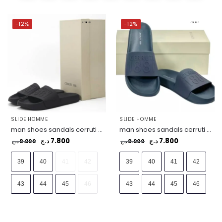
-12%
-12%
SLIDE HOMME
SLIDE HOMME
man shoes sandals cerruti i88i -sz. 39 black – CSSU01385-BLACK
man shoes sandals cerruti i88i -sz. 39 blue – CSSU01385-BLUE
7.800
7.800
8.900
د.ج
8.900
د.ج
د.ج
د.ج
39
40
41
42
39
40
41
42
43
44
45
46
43
44
45
46