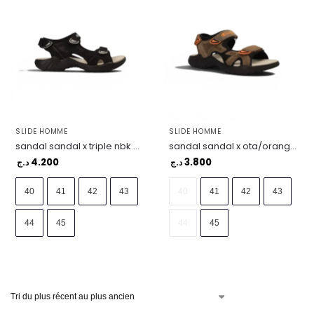
SLIDE HOMME
SLIDE HOMME
sandal sandal x triple nbk – S22046-KK001
sandal sandal x ota/orange – S22046-MS032
4.200
3.800
د.ج
د.ج
40
41
42
43
40
41
42
43
44
45
44
45