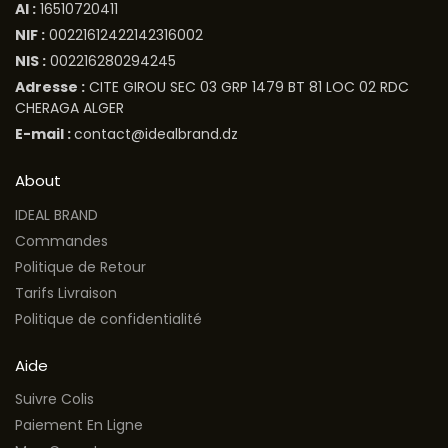
AI :
16510720411
NIF :
00221612422142316002
NIS :
002216280294245
Adresse :
CITE GIROU SEC 03 GRP 1479 BT 81 LOC 02 RDC
CHERAGA ALGER
E-mail :
contact@idealbrand.dz
About
IDEAL BRAND
Commandes
Politique de Retour
Tarifs Livraison
Politique de confidentialité
Aide
Suivre Colis
Paiement En Ligne