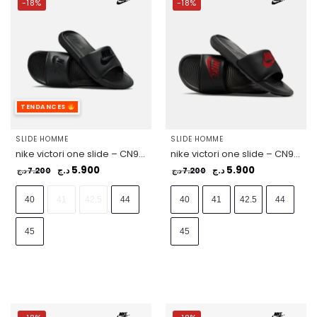
-18%
-18%
TENDANCES
SLIDE HOMME
SLIDE HOMME
nike victori one slide – CN9675-003
nike victori one slide – CN9675-004
5.900
5.900
7.200
د.ج
7.200
د.ج
د.ج
د.ج
40
41
42.5
44
40
41
42.5
44
45
45