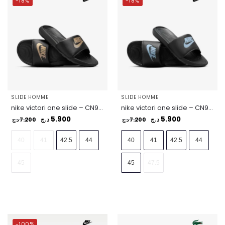
-18%
-18%
SLIDE HOMME
SLIDE HOMME
nike victori one slide – CN9675-006
nike victori one slide – CN9675-017
5.900
5.900
7.200
د.ج
7.200
د.ج
د.ج
د.ج
40
41
42.5
44
40
41
42.5
44
45
45
47.5
-100%