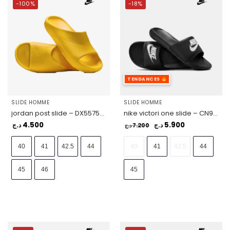
-100%
-18%
TENDANCES
SLIDE HOMME
SLIDE HOMME
jordan post slide – DX5575-701
nike victori one slide – CN9675-002
4.500
5.900
د.ج
7.200
د.ج
د.ج
40
41
42.5
44
40
41
42.5
44
45
46
45