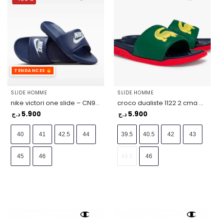
TENDANCES
SLIDE HOMME
SLIDE HOMME
nike victori one slide – CN9675-401
croco dualiste 1122 2 cma blu/y – 43CMA0021-2S1
5.900
5.900
د.ج
د.ج
40
41
42.5
44
39.5
40.5
42
43
45
46
44.5
46