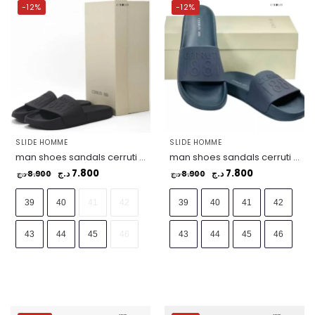
-12%
-12%
SLIDE HOMME
SLIDE HOMME
man shoes sandals cerruti i88i -sz. 39 black – CSSU01385-BLACK
man shoes sandals cerruti i88i -sz. 39 blue – CSSU01385-BLUE
7.800
7.800
8.900
د.ج
8.900
د.ج
د.ج
د.ج
39
40
41
42
39
40
41
42
43
44
45
46
43
44
45
46