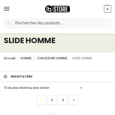
0
Recherche
livraison gratuite au bureau dès 10000 DA avec paiement en ligne
SLIDE HOMME
Accueil
HOMME
CHAUSSURE HOMME
SLIDE HOMME
/
/
/
SHOW FILTERS
1
2
3