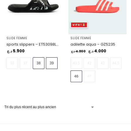
VITE !
SLIDE FEMME
SLIDE FEMME
sports slippers – ET53098L-0020
adilette aqua – GZ5235
5.900
4.000
د.ج
4.900
د.ج
د.ج
36
37
38
39
40.5
42
43
44.5
46
47