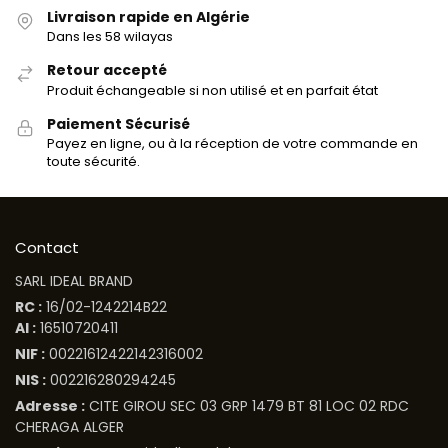
Livraison rapide en Algérie
Dans les 58 wilayas
Retour accepté
Produit échangeable si non utilisé et en parfait état
Paiement Sécurisé
Payez en ligne, ou à la réception de votre commande en
toute sécurité.
Contact
SARL IDEAL BRAND
RC :
16/02-1242214B22
AI :
16510720411
NIF :
00221612422142316002
NIS :
002216280294245
Adresse :
CITE GIROU SEC 03 GRP 1479 BT 81 LOC 02 RDC
CHERAGA ALGER