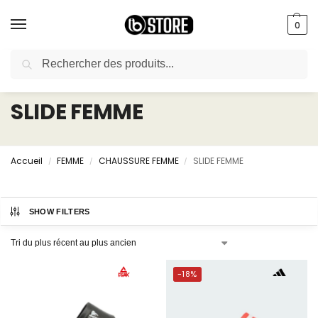
0
Recherche
livraison gratuite au bureau dès 10000 DA avec paiement en ligne
SLIDE FEMME
Accueil
FEMME
CHAUSSURE FEMME
SLIDE FEMME
/
/
/
SHOW FILTERS
-18%