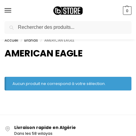
0
Recherche
livraison gratuite au bureau dès 10000 DA avec paiement en ligne
Accueil
Brands
AMERICAN EAGLE
/
/
AMERICAN EAGLE
Aucun produit ne correspond à votre sélection.
Livraison rapide en Algérie
Dans les 58 wilayas