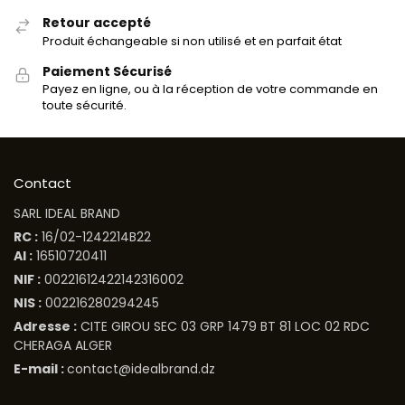
Retour accepté
Produit échangeable si non utilisé et en parfait état
Paiement Sécurisé
Payez en ligne, ou à la réception de votre commande en
toute sécurité.
Contact
SARL IDEAL BRAND
RC :
16/02-1242214B22
AI :
16510720411
NIF :
00221612422142316002
NIS :
002216280294245
Adresse :
CITE GIROU SEC 03 GRP 1479 BT 81 LOC 02 RDC
CHERAGA ALGER
E-mail :
contact@idealbrand.dz