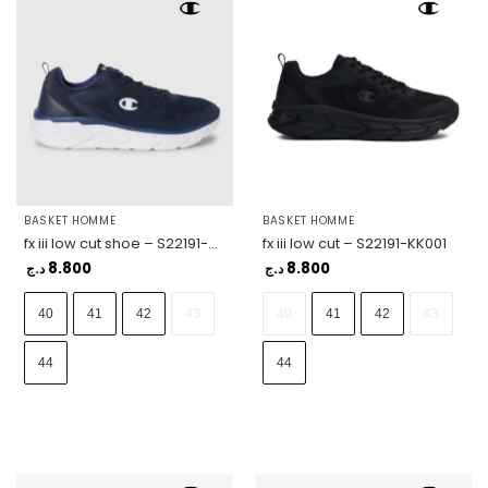
BASKET HOMME
BASKET HOMME
fx iii low cut shoe – S22191-BS522
fx iii low cut – S22191-KK001
8.800
8.800
د.ج
د.ج
40
41
42
43
40
41
42
43
44
44