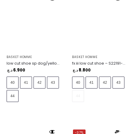
BASKET HOMME
BASKET HOMME
low cut shoe sp dog/yellow – S21969-ES010
fx iii low cut shoe – S22191-GS523
6.900
8.800
د.ج
د.ج
40
41
42
43
40
41
42
43
44
44
-37%