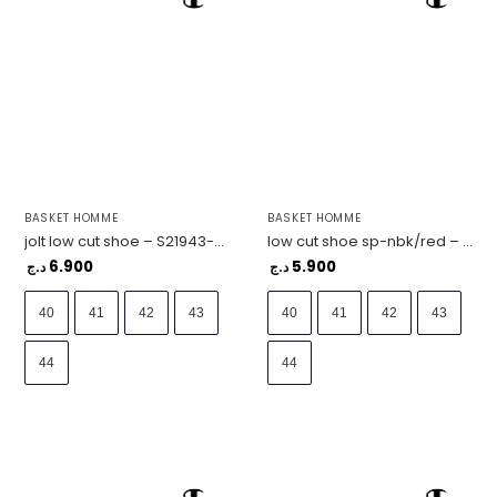
BASKET HOMME
BASKET HOMME
jolt low cut shoe – S21943-GS524
low cut shoe sp-nbk/red – S22037-KK001
6.900
5.900
د.ج
د.ج
40
41
42
43
40
41
42
43
44
44