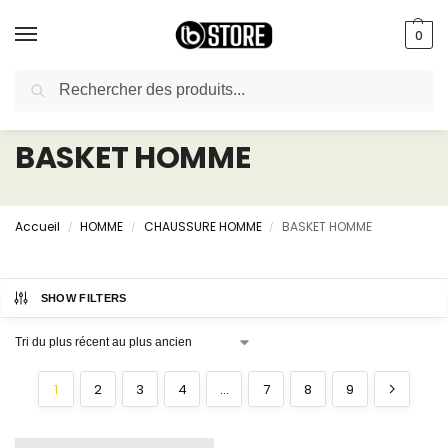
0
Recherche
livraison gratuite au bureau dès 10000 DA avec paiement en ligne
BASKET HOMME
Accueil
HOMME
CHAUSSURE HOMME
BASKET HOMME
/
/
/
SHOW FILTERS
1
2
3
4
…
7
8
9