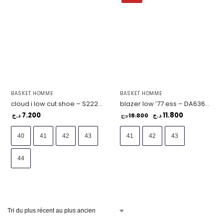
BASKET HOMME
BASKET HOMME
cloud i low cut shoe – S22230-BS036
blazer low ’77 ess – DA6364-111
7.200
11.800
د.ج
18.800
د.ج
د.ج
40
41
42
43
41
42
43
44