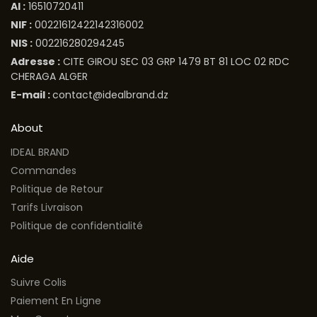
AI :
16510720411
NIF :
00221612422142316002
NIS :
002216280294245
Adresse :
CITE GIROU SEC 03 GRP 1479 BT 81 LOC 02 RDC
CHERAGA ALGER
E-mail :
contact@idealbrand.dz
About
IDEAL BRAND
Commandes
Politique de Retour
Tarifs Livraison
Politique de confidentialité
Aide
Suivre Colis
Paiement En Ligne