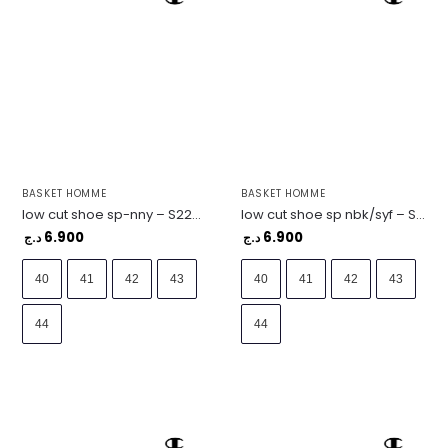
BASKET HOMME
BASKET HOMME
low cut shoe sp-nny – S22037-BS501
low cut shoe sp nbk/syf – S21969-KK001
6.900
6.900
د.ج
د.ج
40
41
42
43
40
41
42
43
44
44