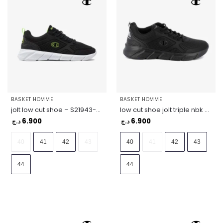
BASKET HOMME
BASKET HOMME
jolt low cut shoe – S21943-KK015
low cut shoe jolt triple nbk – S21943-KK001
6.900
6.900
د.ج
د.ج
40
41
42
43
40
41
42
43
44
44