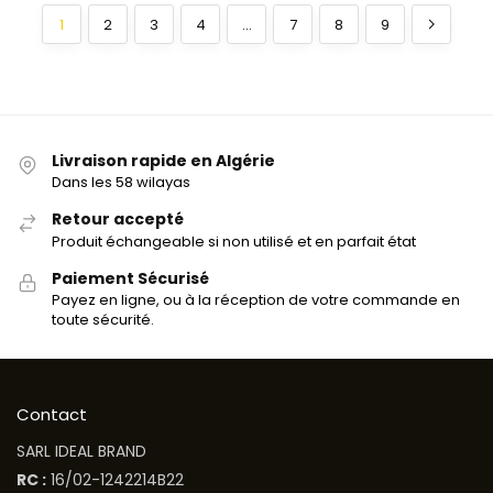
1
2
3
4
…
7
8
9
Livraison rapide en Algérie
Dans les 58 wilayas
Retour accepté
Produit échangeable si non utilisé et en parfait état
Paiement Sécurisé
Payez en ligne, ou à la réception de votre commande en
toute sécurité.
Contact
SARL IDEAL BRAND
RC :
16/02-1242214B22