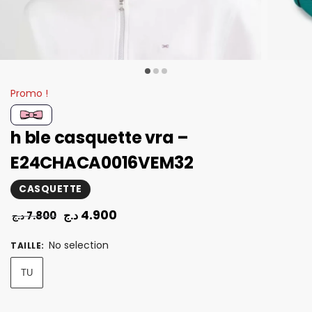
Promo !
h ble casquette vra –
E24CHACA0016VEM32
CASQUETTE
4.900
د.ج
7.800
د.ج
No selection
TAILLE
:
TU