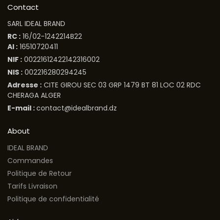
Contact
SARL IDEAL BRAND
RC :
16/02-1242214B22
AI :
16510720411
NIF :
00221612422142316002
NIS :
002216280294245
Adresse :
CITE GIROU SEC 03 GRP 1479 BT 81 LOC 02 RDC
CHERAGA ALGER
E-mail :
contact@idealbrand.dz
About
IDEAL BRAND
Commandes
Politique de Retour
Tarifs Livraison
Politique de confidentialité