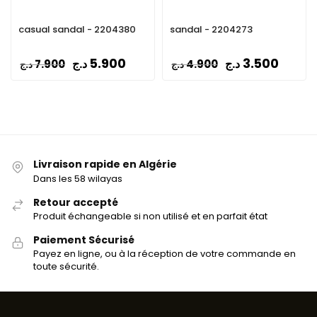
casual sandal - 2204380
sandal - 2204273
5.900
3.500
د.ج
د.ج
7.900
4.900
د.ج
د.ج
Livraison rapide en Algérie
Dans les 58 wilayas
Retour accepté
Produit échangeable si non utilisé et en parfait état
Paiement Sécurisé
Payez en ligne, ou à la réception de votre commande en
toute sécurité.