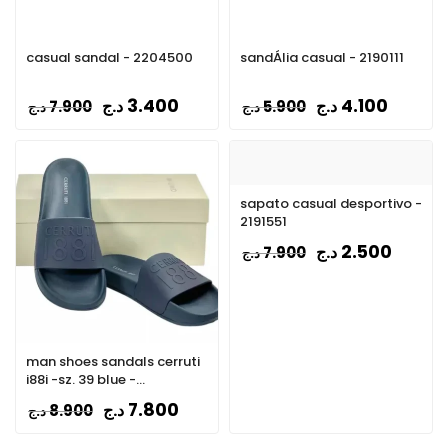
casual sandal - 2204500
sandÁlia casual - 2190111
3.400
4.100
د.ج
د.ج
7.900
5.900
د.ج
د.ج
sapato casual desportivo -
2191551
2.500
د.ج
7.900
د.ج
man shoes sandals cerruti
i88i -sz. 39 blue -
CSSU01385-BLUE
7.800
د.ج
8.900
د.ج