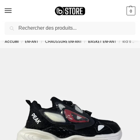
0
Recherche
livraison gratuite au bureau dès 10000 DA avec paiement en ligne
Accueil
ENFANT
CHAUSSURE ENFANT
BASKET ENFANT
kid’s casual shoes – EK41891E-0020
/
/
/
/