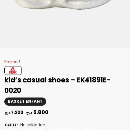
Promo !
kid’s casual shoes – EK41891E-
0020
BASKET ENFANT
5.800
د.ج
7.200
د.ج
No selection
TAILLE
: