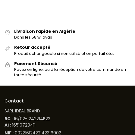
Livraison rapide en Algérie
Dans les 58 wilayas
Retour accepté
Produit échangeable si non utilisé et en parfait état
Paiement Sécurisé
Payez en ligne, ou à la réception de votre commande en
toute sécurité.
Contact
SARL IDEAL BRAND
RC :
16/02-1242214B22
AI :
16510720411
NIF :
00221612422142316002