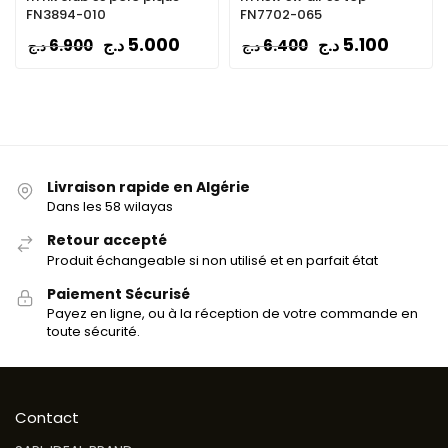
FN3894-010
FN7702-065
5.000
5.100
د.ج
د.ج
6.900
6.400
د.ج
د.ج
Livraison rapide en Algérie
Dans les 58 wilayas
Retour accepté
Produit échangeable si non utilisé et en parfait état
Paiement Sécurisé
Payez en ligne, ou à la réception de votre commande en
toute sécurité.
Contact