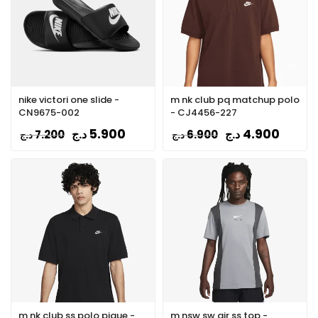
nike victori one slide -
m nk club pq matchup polo
CN9675-002
- CJ4456-227
5.900
4.900
د.ج
د.ج
7.200
6.900
د.ج
د.ج
m nk club ss polo pique -
m nsw sw air ss top -