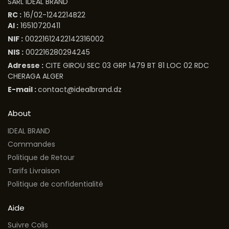
SARL IDEAL BRAND
RC :
16/02-1242214B22
AI :
16510720411
NIF :
00221612422142316002
NIS :
002216280294245
Adresse :
CITE GIROU SEC 03 GRP 1479 BT 81 LOC 02 RDC
CHERAGA ALGER
E-mail :
contact@idealbrand.dz
About
IDEAL BRAND
Commandes
Politique de Retour
Tarifs Livraison
Politique de confidentialité
Aide
Suivre Colis