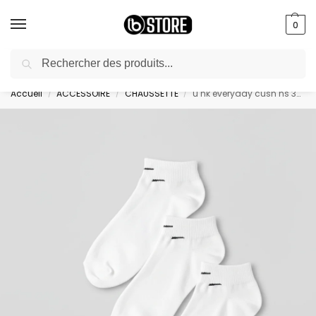
0
Recherche
livraison gratuite au bureau dès 10000 DA avec paiement en ligne
Accueil
ACCESSOIRE
CHAUSSETTE
u nk everyday cush ns 3pr – SX7673-100
/
/
/