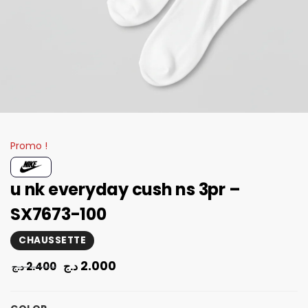
Promo !
u nk everyday cush ns 3pr –
SX7673-100
CHAUSSETTE
2.000
د.ج
2.400
د.ج