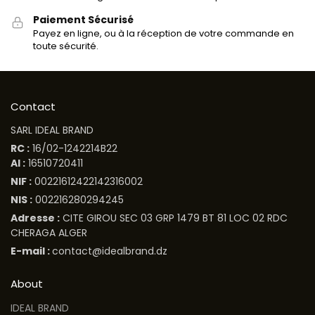
Paiement Sécurisé
Payez en ligne, ou à la réception de votre commande en
toute sécurité.
Contact
SARL IDEAL BRAND
RC :
16/02-1242214B22
AI :
16510720411
NIF :
00221612422142316002
NIS :
002216280294245
Adresse :
CITE GIROU SEC 03 GRP 1479 BT 81 LOC 02 RDC
CHERAGA ALGER
E-mail :
contact@idealbrand.dz
About
IDEAL BRAND