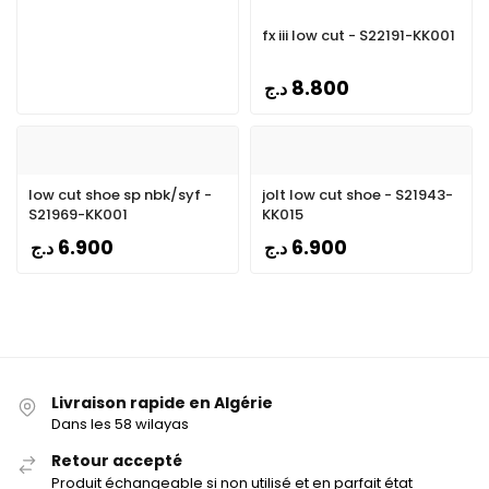
fx iii low cut - S22191-KK001
8.800
د.ج
low cut shoe sp nbk/syf -
jolt low cut shoe - S21943-
S21969-KK001
KK015
6.900
6.900
د.ج
د.ج
Livraison rapide en Algérie
Dans les 58 wilayas
Retour accepté
Produit échangeable si non utilisé et en parfait état