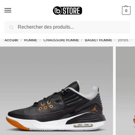
0
Recherche
livraison gratuite au bureau dès 10000 DA avec paiement en ligne
Accueil
HOMME
CHAUSSURE HOMME
BASKET HOMME
jordan max aura 5 – DZ4353-003
/
/
/
/