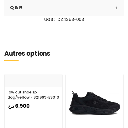
+
Q & R
UGS :
DZ4353-003
Autres options
low cut shoe sp
dog/yellow - S21969-ES010
6.900
د.ج