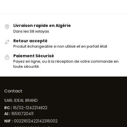
Livraison rapide en Algérie
Dans les 58 wilayas
Retour accepté
Produit échangeable si non utilisé et en parfait état
Paiement Sécurisé
Payez en ligne, ou à la réception de votre commande en
toute sécurité.
Contact
SARL IDEAL BRAND
RC :
16/02-1242214B22
AI :
16510720411
NIF :
00221612422142316002