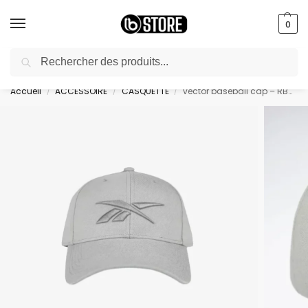
0
Recherche
livraison gratuite au bureau dès 10000 DA avec paiement en ligne
Accueil
ACCESSOIRE
CASQUETTE
vector baseball cap – RBH1100-004
/
/
/