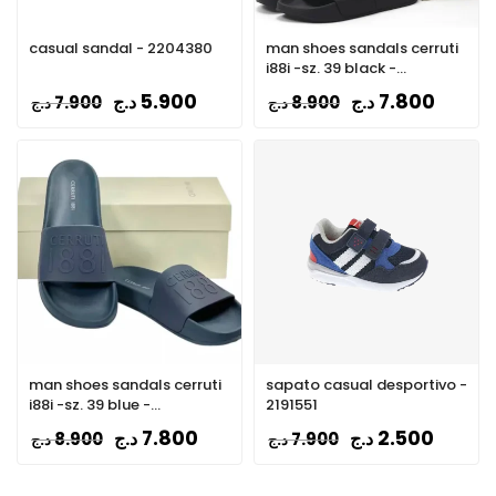
casual sandal - 2204380
man shoes sandals cerruti
i88i -sz. 39 black -
CSSU01385-BLACK
5.900
7.800
د.ج
د.ج
7.900
8.900
د.ج
د.ج
man shoes sandals cerruti
sapato casual desportivo -
i88i -sz. 39 blue -
2191551
CSSU01385-BLUE
7.800
2.500
د.ج
د.ج
8.900
7.900
د.ج
د.ج