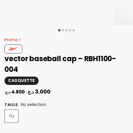
Promo !
vector baseball cap – RBH1100-
004
CASQUETTE
3.000
د.ج
4.800
د.ج
No selection
TAILLE
:
TU