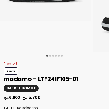
Promo !
madamo – LTF241F105-01
BASKET HOMME
5.700
د.ج
6.900
د.ج
No selection
TAILLE
: