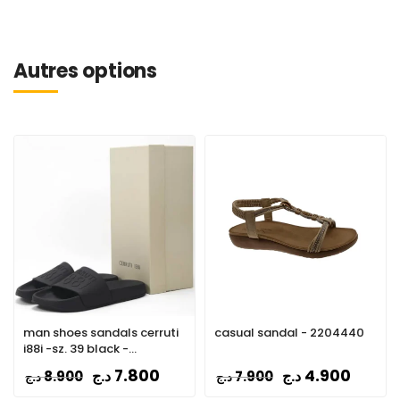
Autres options
man shoes sandals cerruti
casual sandal - 2204440
i88i -sz. 39 black -
CSSU01385-BLACK
7.800
4.900
د.ج
د.ج
8.900
7.900
د.ج
د.ج