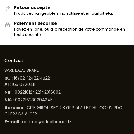
Retour accepté
Produit échangeable si non utilisé et en parfait état
Paiement Sécurisé
Payez en ligne, ou à la réception de votre commande en
toute sécurité.
Contact
SARL IDEAL BRAND
RC :
16/02-1242214B22
AI :
16510720411
NIF :
00221612422142316002
NIS :
002216280294245
Adresse :
CITE GIROU SEC 03 GRP 1479 BT 81 LOC 02 RDC
CHERAGA ALGER
E-mail :
contact@idealbrand.dz