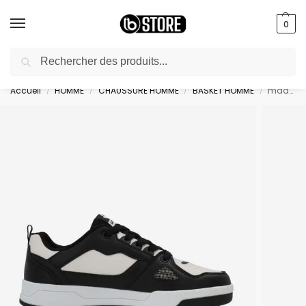
0
Recherche
livraison gratuite au bureau dès 10000 DA avec paiement en ligne
Accueil
HOMME
CHAUSSURE HOMME
BASKET HOMME
madamo – LTF241F105-01
/
/
/
/