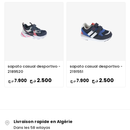
sapato casual desportivo -
sapato casual desportivo -
2189520
2191551
2.500
2.500
د.ج
د.ج
7.900
7.900
د.ج
د.ج
Livraison rapide en Algérie
Dans les 58 wilayas