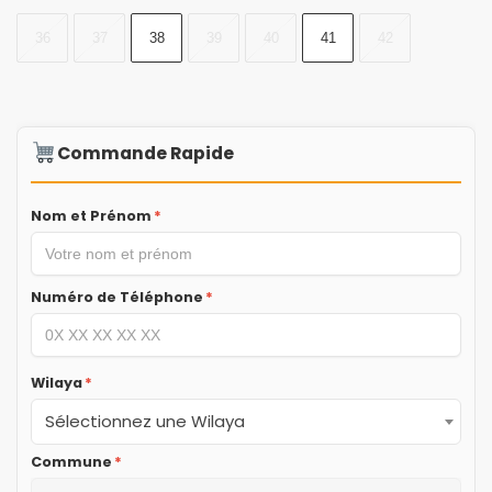
36
37
38
39
40
41
42
Commande Rapide
Nom et Prénom
*
Numéro de Téléphone
*
Wilaya
*
Sélectionnez une Wilaya
Commune
*