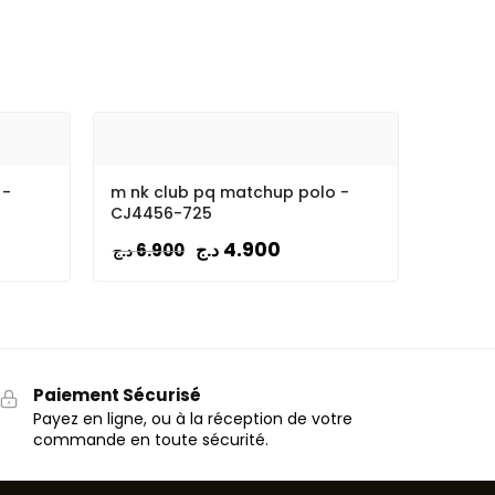
 -
m nk club pq matchup polo -
CJ4456-725
4.900
د.ج
6.900
د.ج
Paiement Sécurisé
Payez en ligne, ou à la réception de votre
commande en toute sécurité.