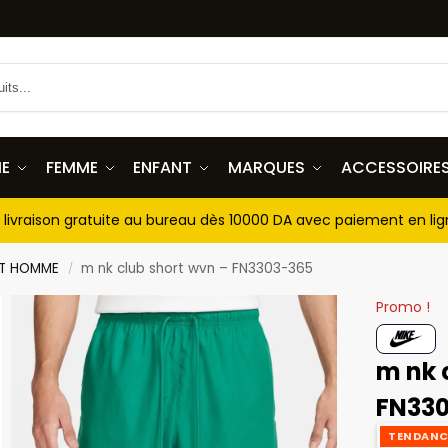
E
FEMME
ENFANT
MARQUES
ACCESSOIRE
livraison gratuite au bureau dès 10000 DA avec paiement en li
T HOMME
m nk club short wvn – FN3303-365
/
Promo !
m nk 
FN33
TENDANC