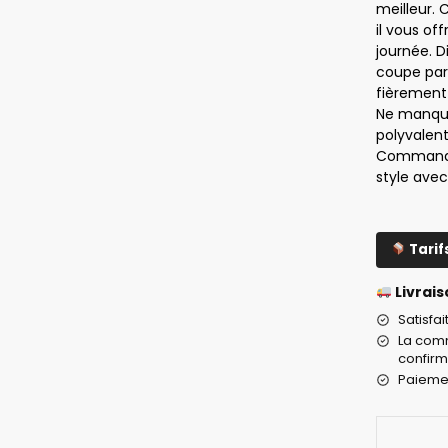
meilleur. 
il vous of
journée. Di
coupe par
fièrement 
Ne manque
polyvalent,
Commandez
style avec
Tarif
Livrais
Satisfa
La comm
confirm
Paiemen