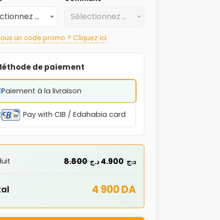
Sélectionnez une Wilaya
Sélectionnez une Commune
ous un code promo ? Cliquez ici
éthode de paiement
Paiement à la livraison
Pay with CIB / Edahabia card
8.800
4.900
uit
د.ج
د.ج
4 900 DA
al