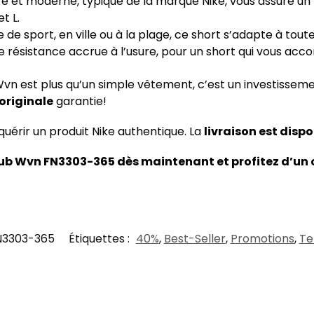
é et moderne, typique de la marque Nike, vous assure un
et L.
 de sport, en ville ou à la plage, ce short s’adapte à toute
ne résistance accrue à l’usure, pour un short qui vous a
Wvn est plus qu’un simple vêtement, c’est un investisseme
originale
garantie!
érir un produit Nike authentique. La
livraison est dispo
b Wvn FN3303-365 dès maintenant et profitez d’un c
N3303-365
Étiquettes :
40%
,
Best-Seller
,
Promotions
,
Te