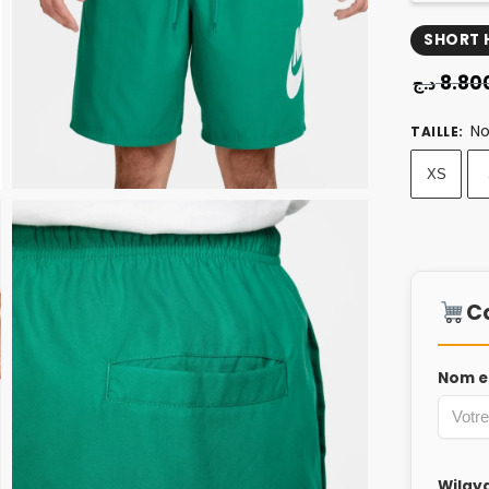
SHORT
8.80
د.ج
No
TAILLE
:
XS
C
Nom e
Wilay