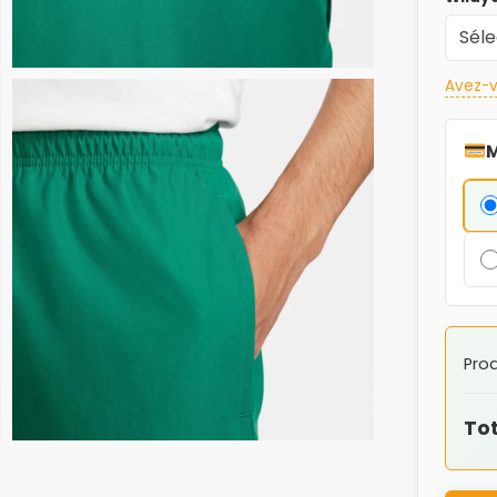
Avez-v
M
Prod
Tot