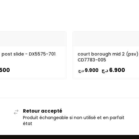
 post slide - DX5575-701
court borough mid 2 (psv)
CD7783-005
.500
6.900
د.ج
9.900
د.ج
Retour accepté
Produit échangeable si non utilisé et en parfait
état