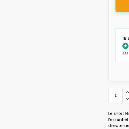
IB
4.56
Le short 
l’essentie
directemen