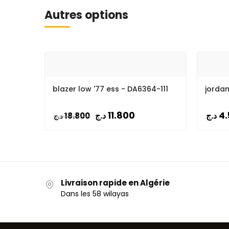
Autres options
blazer low '77 ess - DA6364-111
jordan
11.800
4
د.ج
د.ج
18.800
د.ج
Livraison rapide en Algérie
Dans les 58 wilayas