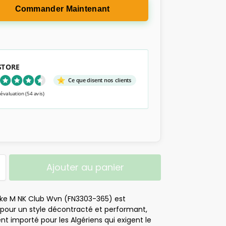
Commander Maintenant
 STORE
Ce que disent nos clients
 évaluation
(54 avis)
Ajouter au panier
Nike M NK Club Wvn (FN3303-365) est
l pour un style décontracté et performant,
t importé pour les Algériens qui exigent le