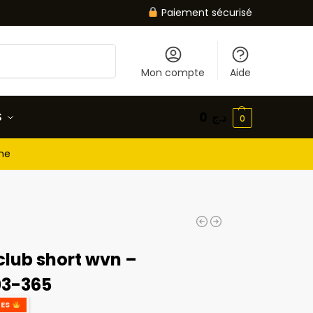
Paiement sécurisé
Recherche
Mon compte
Aide
S
0
د.ج
0
gne
club short wvn –
03-365
ES