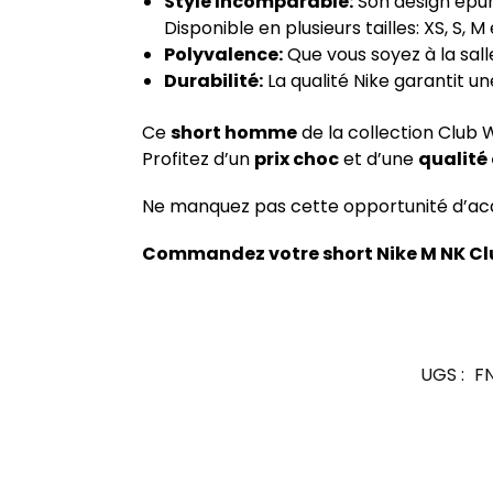
Style Incomparable:
Son design épur
Disponible en plusieurs tailles: XS, S, M 
Polyvalence:
Que vous soyez à la salle
Durabilité:
La qualité Nike garantit u
Ce
short homme
de la collection Club 
Profitez d’un
prix choc
et d’une
qualité 
Ne manquez pas cette opportunité d’acqu
Commandez votre short Nike M NK Clu
UGS :
F