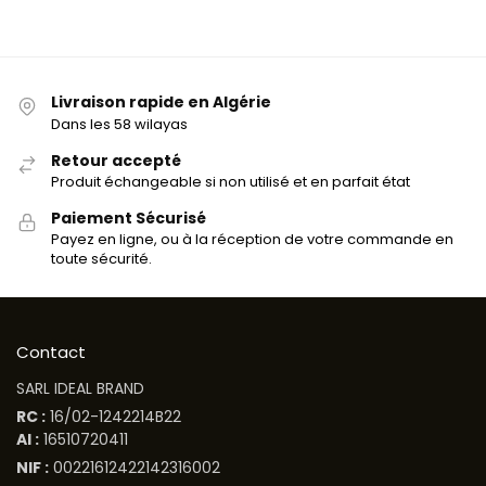
Livraison rapide en Algérie
Dans les 58 wilayas
Retour accepté
Produit échangeable si non utilisé et en parfait état
Paiement Sécurisé
Payez en ligne, ou à la réception de votre commande en
toute sécurité.
Contact
SARL IDEAL BRAND
RC :
16/02-1242214B22
AI :
16510720411
NIF :
00221612422142316002