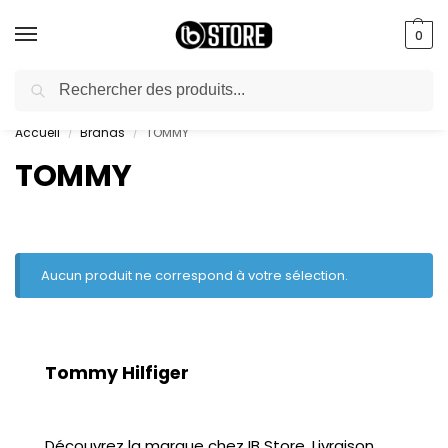
0
Recherche
livraison gratuite au bureau dès 10000 DA avec paiement en ligne
Accueil
Brands
TOMMY
/
/
TOMMY
Aucun produit ne correspond à votre sélection.
Tommy Hilfiger
Découvrez la marque chez IB Store. Livraison