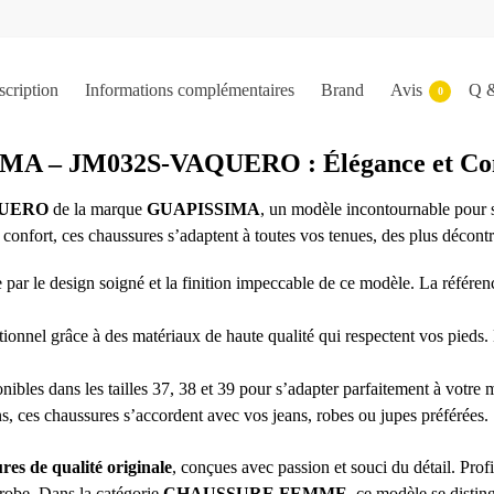
cription
Informations complémentaires
Brand
Avis
Q 
0
A – JM032S-VAQUERO : Élégance et Con
AQUERO
de la marque
GUAPISSIMA
, un modèle incontournable pour s
confort, ces chaussures s’adaptent à toutes vos tenues, des plus décontr
e par le design soigné et la finition impeccable de ce modèle. La r
tionnel grâce à des matériaux de haute qualité qui respectent vos pieds
ibles dans les tailles 37, 38 et 39 pour s’adapter parfaitement à votre
ns, ces chaussures s’accordent avec vos jeans, robes ou jupes préférées.
res de qualité originale
, conçues avec passion et souci du détail. Prof
-robe. Dans la catégorie
CHAUSSURE FEMME
, ce modèle se distin