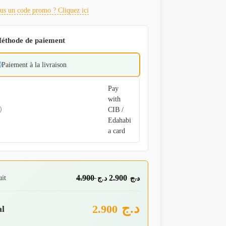
us un code promo ? Cliquez ici
éthode de paiement
Paiement à la livraison
Pay
with
CIB /
Edahabi
a card
uit
4.900
2.900
د.ج
د.ج
د.ج
2.900
al