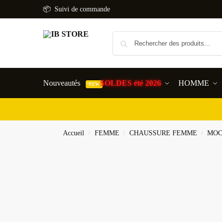
📦 Suivi de commande
Nouveautés
SOLDES été 2026
HOMME
NEW
Accueil
FEMME
CHAUSSURE FEMME
MOC
/
/
/