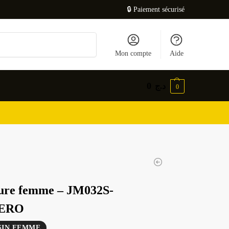
🔒 Paiement sécurisé
Recherche
Mon compte
Aide
0
د.ج
0
ure femme – JM032S-
ERO
IN FEMME