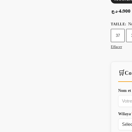
4.900
د.ج
No
TAILLE
:
37
Effacer
🛒
Co
Nom et
Wilaya