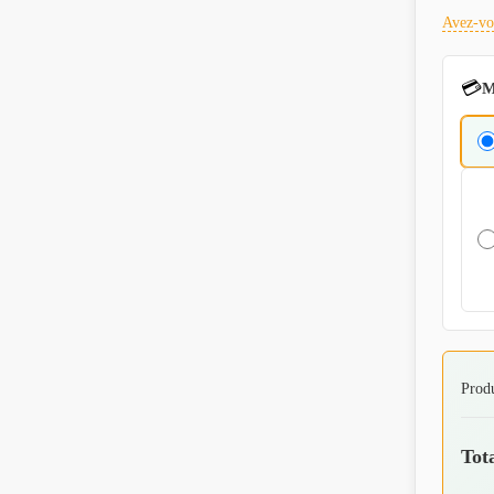
Avez-vo
💳
M
Prod
Tot