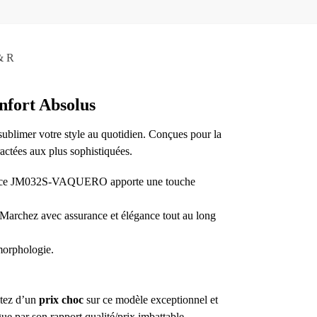
& R
fort Absolus
ublimer votre style au quotidien. Conçues pour la
actées aux plus sophistiquées.
éférence JM032S-VAQUERO apporte une touche
. Marchez avec assurance et élégance tout au long
 morphologie.
itez d’un
prix choc
sur ce modèle exceptionnel et
gue par son rapport qualité/prix imbattable.