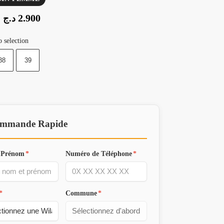
2.900
د.ج
 selection
38
39
mmande Rapide
 Prénom
*
Numéro de Téléphone
*
*
Commune
*