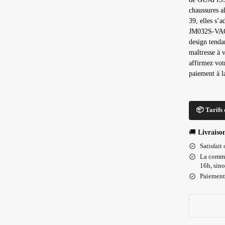
chaussures al
39, elles s’
JM032S-VAQU
design tenda
maîtresse à 
affirmez vo
paiement à l
📦 Tarifs 
🚚
Livraiso
Satisfait
La comma
16h, sin
Paiement 