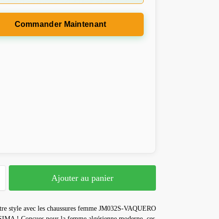
Commander Maintenant
Ajouter au panier
tre style avec les chaussures femme JM032S-VAQUERO
MA ! Conçues pour la femme algérienne moderne, ces