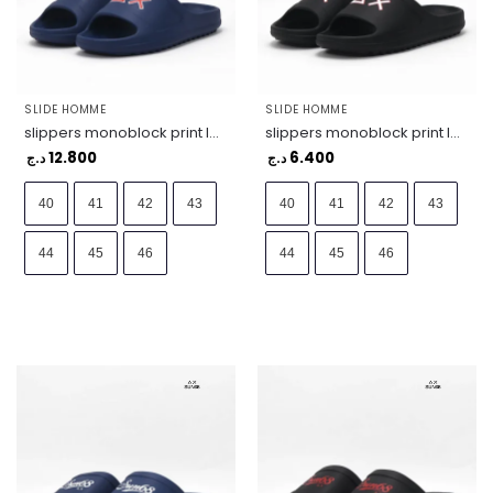
SLIDE HOMME
SLIDE HOMME
slippers monoblock print logo – X36114-0710
slippers monoblock print logo – X36114-1110
12.800
6.400
د.ج
د.ج
40
41
42
43
40
41
42
43
44
45
46
44
45
46