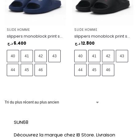
SLIDE HOMME
SLIDE HOMME
slippers monoblock print sun68 – X36115-0701
slippers monoblock print sun68 – X36115-1110
6.400
12.800
د.ج
د.ج
40
41
42
43
40
41
42
43
44
45
46
44
45
46
SUN68
Découvrez la marque chez IB Store. Livraison