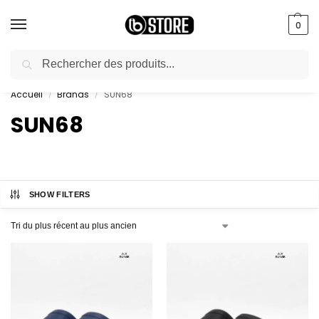
0
Recherche
livraison gratuite au bureau dès 10000 DA avec paiement en ligne
Accueil
Brands
SUN68
/
/
SUN68
SHOW FILTERS