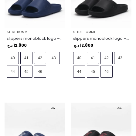
SLIDE HOMME
SLIDE HOMME
slippers monoblock logo – X36112-07
slippers monoblock logo – X36112-11
12.800
12.800
د.ج
د.ج
40
41
42
43
40
41
42
43
44
45
46
44
45
46