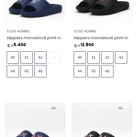
SLIDE HOMME
SLIDE HOMME
slippers monoblock print class – X36113-0701
slippers monoblock print class – X36113-1110
6.400
12.800
د.ج
د.ج
40
41
42
43
40
41
42
43
44
45
46
44
45
46