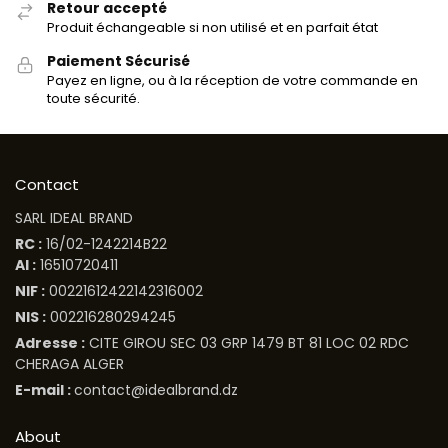
Retour accepté
Produit échangeable si non utilisé et en parfait état
Paiement Sécurisé
Payez en ligne, ou à la réception de votre commande en
toute sécurité.
Contact
SARL IDEAL BRAND
RC :
16/02-1242214B22
AI :
16510720411
NIF :
00221612422142316002
NIS :
002216280294245
Adresse :
CITE GIROU SEC 03 GRP 1479 BT 81 LOC 02 RDC
CHERAGA ALGER
E-mail :
contact@idealbrand.dz
About