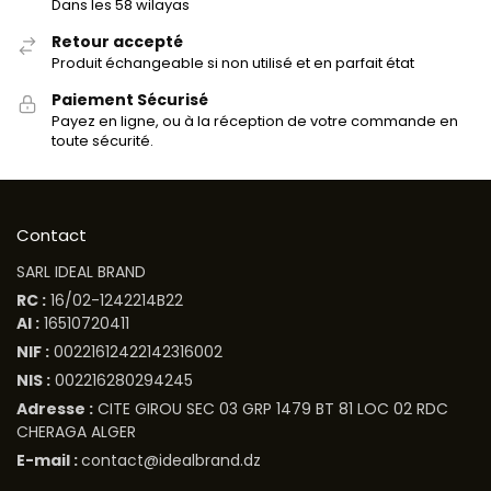
Dans les 58 wilayas
Retour accepté
Produit échangeable si non utilisé et en parfait état
Paiement Sécurisé
Payez en ligne, ou à la réception de votre commande en
toute sécurité.
Contact
SARL IDEAL BRAND
RC :
16/02-1242214B22
AI :
16510720411
NIF :
00221612422142316002
NIS :
002216280294245
Adresse :
CITE GIROU SEC 03 GRP 1479 BT 81 LOC 02 RDC
CHERAGA ALGER
E-mail :
contact@idealbrand.dz