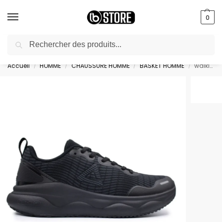
0
Recherche
livraison gratuite au bureau dès 10000 DA avec paiement en ligne
Accueil
HOMME
CHAUSSURE HOMME
BASKET HOMME
walking shoes – ET44801J-Y291
/
/
/
/