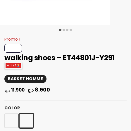
Promo !
walking shoes – ET44801J-Y291
VITE !
BASKET HOMME
8.900
د.ج
11.900
د.ج
COLOR