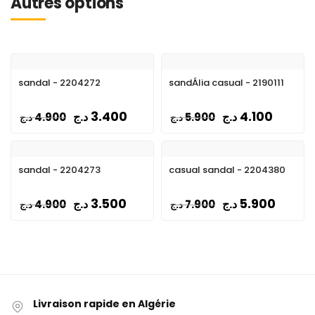
Autres options
sandal - 2204272
sandÁlia casual - 2190111
3.400
4.100
د.ج
د.ج
4.900
5.900
د.ج
د.ج
sandal - 2204273
casual sandal - 2204380
3.500
5.900
د.ج
د.ج
4.900
7.900
د.ج
د.ج
Livraison rapide en Algérie