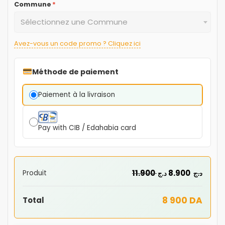
Commune
*
Sélectionnez une Commune
Avez-vous un code promo ? Cliquez ici
Méthode de paiement
Paiement à la livraison
Pay with CIB / Edahabia card
11.900
8.900
Produit
د.ج
د.ج
8 900 DA
Total