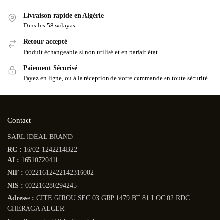
Livraison rapide en Algérie
Dans les 58 wilayas
Retour accepté
Produit échangeable si non utilisé et en parfait état
Paiement Sécurisé
Payez en ligne, ou à la réception de votre commande en toute sécurité.
Contact
SARL IDEAL BRAND
RC :
16/02-1242214B22
AI :
16510720411
NIF :
00221612422142316002
NIS :
002216280294245
Adresse :
CITE GIROU SEC 03 GRP 1479 BT 81 LOC 02 RDC
CHERAGA ALGER