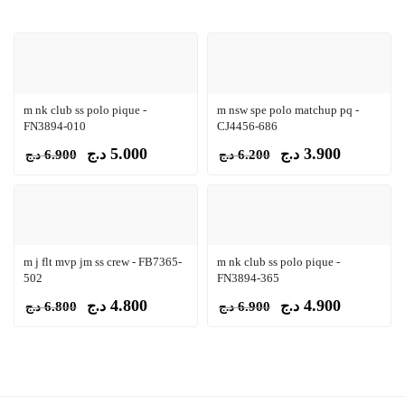
m nk club ss polo pique -
m nsw spe polo matchup pq -
FN3894-010
CJ4456-686
5.000
3.900
د.ج
د.ج
6.900
6.200
د.ج
د.ج
m j flt mvp jm ss crew - FB7365-
m nk club ss polo pique -
502
FN3894-365
4.800
4.900
د.ج
د.ج
6.800
6.900
د.ج
د.ج