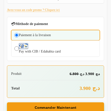
Avez-vous un code promo ? Cliquez ici
💳
Méthode de paiement
Paiement à la livraison
Pay with CIB / Edahabia card
Produit
6.800
3.900
د.ج
د.ج
د.ج
3.900
Total
Commander Maintenant