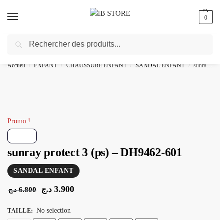
0
Recherche
🎁 livraison gratuite au bureau dès 10000 DA avec paiement en ligne
Accueil
ENFANT
CHAUSSURE ENFANT
SANDAL ENFANT
sunray protect 3 (ps) – DH9462-601
/
/
/
/
Promo !
sunray protect 3 (ps) – DH9462-601
SANDAL ENFANT
3.900
د.ج
6.800
د.ج
No selection
TAILLE
: