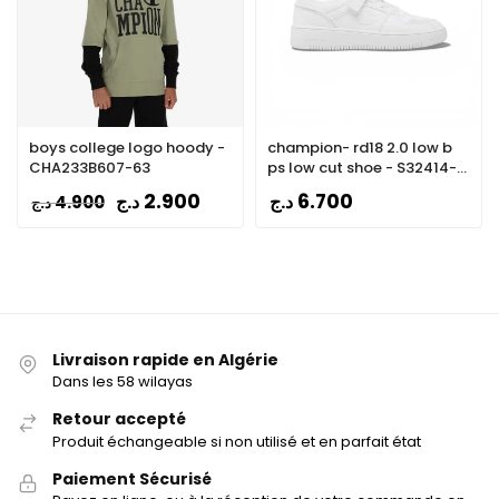
boys college logo hoody -
champion- rd18 2.0 low b
CHA233B607-63
ps low cut shoe - S32414-
WW009
2.900
6.700
د.ج
د.ج
4.900
د.ج
Livraison rapide en Algérie
Dans les 58 wilayas
Retour accepté
Produit échangeable si non utilisé et en parfait état
Paiement Sécurisé