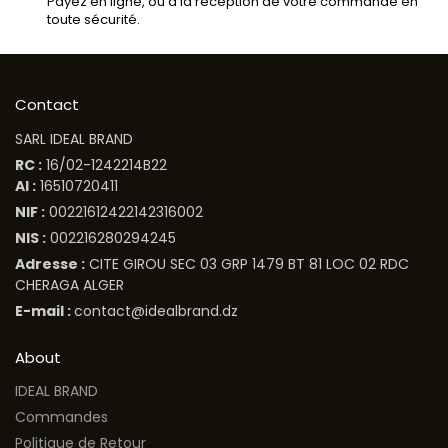
Payez en ligne, ou à la réception de votre commande en
toute sécurité.
Contact
SARL IDEAL BRAND
RC :
16/02-1242214B22
AI :
16510720411
NIF :
00221612422142316002
NIS :
002216280294245
Adresse :
CITE GIROU SEC 03 GRP 1479 BT 81 LOC 02 RDC
CHERAGA ALGER
E-mail :
contact@idealbrand.dz
About
IDEAL BRAND
Commandes
Politique de Retour