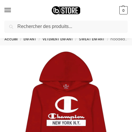
0
Recherche
livraison gratuite au bureau dès 10000 DA avec paiement en ligne
Accueil
ENFANT
VETEMENT ENFANT
SWEAT ENFANT
hooded sweatshirt – 306169-RS053
/
/
/
/