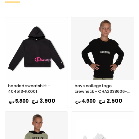
hooded sweatshirt -
boys college logo
404513-KK001
crewneck - CHA233B606-
01
3.900
2.500
د.ج
د.ج
5.800
4.900
د.ج
د.ج