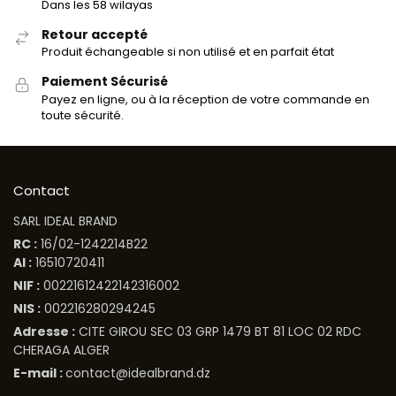
Dans les 58 wilayas
Retour accepté
Produit échangeable si non utilisé et en parfait état
Paiement Sécurisé
Payez en ligne, ou à la réception de votre commande en
toute sécurité.
Contact
SARL IDEAL BRAND
RC :
16/02-1242214B22
AI :
16510720411
NIF :
00221612422142316002
NIS :
002216280294245
Adresse :
CITE GIROU SEC 03 GRP 1479 BT 81 LOC 02 RDC
CHERAGA ALGER
E-mail :
contact@idealbrand.dz