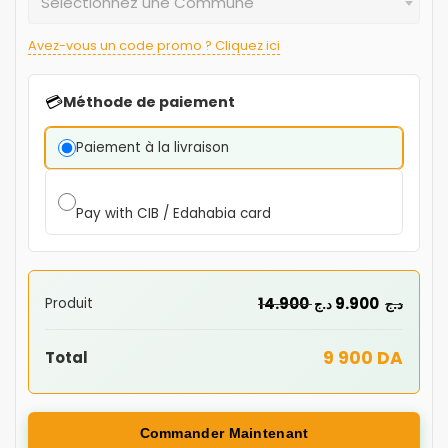
Sélectionnez une Commune
Avez-vous un code promo ? Cliquez ici
💳
Méthode de paiement
Paiement à la livraison
Pay with CIB / Edahabia card
14.900
9.900
Produit
د.ج
د.ج
9 900 DA
Total
Commander Maintenant