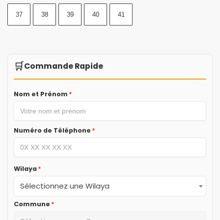
37
38
39
40
41
🛒
Commande Rapide
Nom et Prénom
*
Numéro de Téléphone
*
Wilaya
*
Sélectionnez une Wilaya
Commune
*