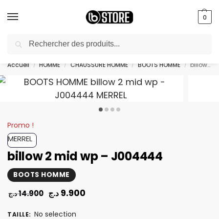
0
Recherche
🎁 livraison gratuite au bureau dès 10000 DA avec paiement en ligne
Accueil
HOMME
CHAUSSURE HOMME
BOOTS HOMME
billow 2 mid wp – J004444
/
/
/
/
Promo !
MERREL
billow 2 mid wp – J004444
BOOTS HOMME
9.900
د.ج
14.900
د.ج
No selection
TAILLE
: