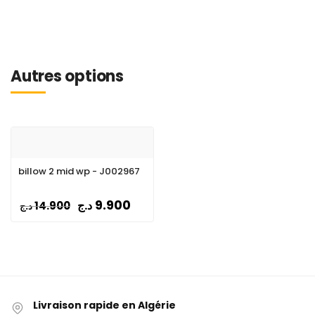
Autres options
billow 2 mid wp - J002967
9.900
د.ج
14.900
د.ج
Livraison rapide en Algérie