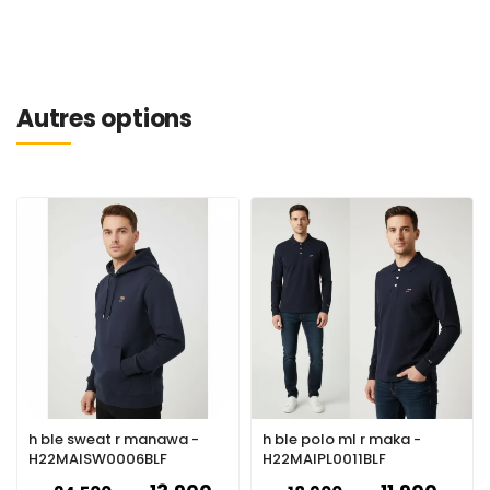
Autres options
h ble sweat r manawa -
h ble polo ml r maka -
H22MAISW0006BLF
H22MAIPL0011BLF