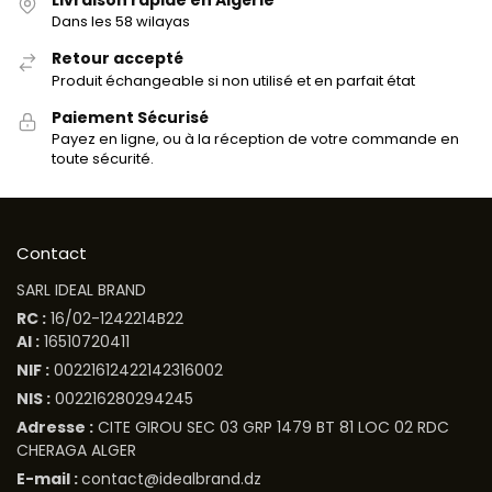
Dans les 58 wilayas
Retour accepté
Produit échangeable si non utilisé et en parfait état
Paiement Sécurisé
Payez en ligne, ou à la réception de votre commande en
toute sécurité.
Contact
SARL IDEAL BRAND
RC :
16/02-1242214B22
AI :
16510720411
NIF :
00221612422142316002
NIS :
002216280294245
Adresse :
CITE GIROU SEC 03 GRP 1479 BT 81 LOC 02 RDC
CHERAGA ALGER
E-mail :
contact@idealbrand.dz