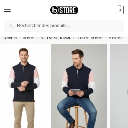
0
Recherche
livraison gratuite au bureau dès 10000 DA avec paiement en ligne
Accueil
HOMME
VETEMENT HOMME
POLO ML HOMME
h ble maillot ml r j – H23MAIML0036ROM
/
/
/
/