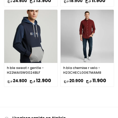
13.900
11.900
د.ج
د.ج
24.500
18.900
د.ج
د.ج
h ble sweat r gentle -
h bla chemise r velo -
H22MAISW0024BLF
H23CHECL0067MAM8
12.900
11.900
د.ج
د.ج
24.500
20.900
د.ج
د.ج
Livraison rapide en Algérie