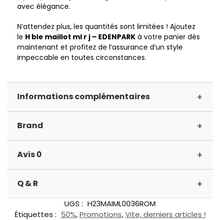
avec élégance.
N’attendez plus, les quantités sont limitées ! Ajoutez
le
H ble maillot ml r j – EDENPARK
à votre panier dès
maintenant et profitez de l’assurance d’un style
impeccable en toutes circonstances.
+
Informations complémentaires
+
Brand
+
Avis 0
+
Q & R
UGS :
H23MAIML0036ROM
Étiquettes :
50%
,
Promotions
,
Vite, derniers articles !