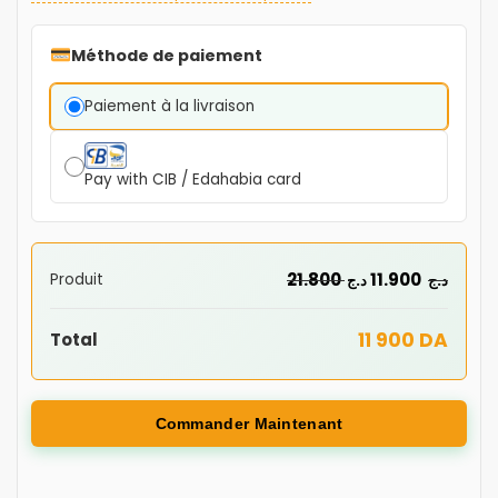
Méthode de paiement
Paiement à la livraison
Pay with CIB / Edahabia card
21.800
11.900
Produit
د.ج
د.ج
11 900 DA
Total
Commander Maintenant