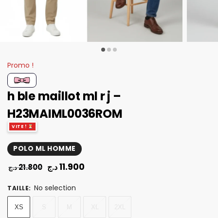
Promo !
h ble maillot ml r j –
H23MAIML0036ROM
VITE !
POLO ML HOMME
11.900
د.ج
21.800
د.ج
No selection
TAILLE
:
XS
S
M
XL
2XL