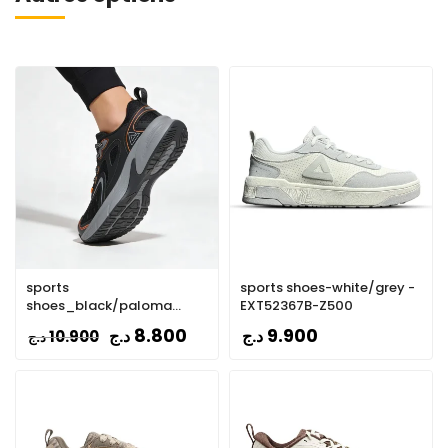
sports
sports shoes-white/grey -
shoes_black/paloma
EXT52367B-Z500
gray/orange - E49137E-
8.800
9.900
د.ج
د.ج
10.900
د.ج
204R