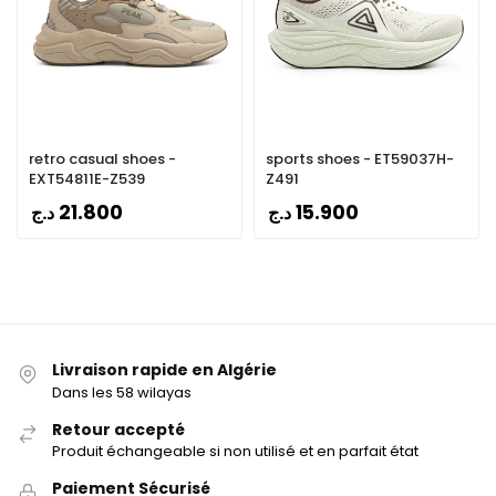
retro casual shoes -
sports shoes - ET59037H-
EXT54811E-Z539
Z491
21.800
15.900
د.ج
د.ج
Livraison rapide en Algérie
Dans les 58 wilayas
Retour accepté
Produit échangeable si non utilisé et en parfait état
Paiement Sécurisé