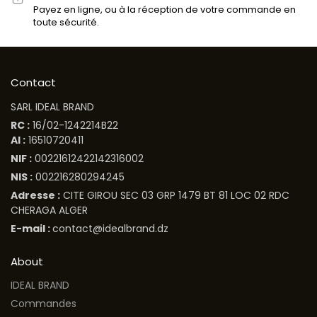
Payez en ligne, ou à la réception de votre commande en
toute sécurité.
Contact
SARL IDEAL BRAND
RC :
16/02-1242214B22
AI :
16510720411
NIF :
00221612422142316002
NIS :
002216280294245
Adresse :
CITE GIROU SEC 03 GRP 1479 BT 81 LOC 02 RDC
CHERAGA ALGER
E-mail :
contact@idealbrand.dz
About
IDEAL BRAND
Commandes