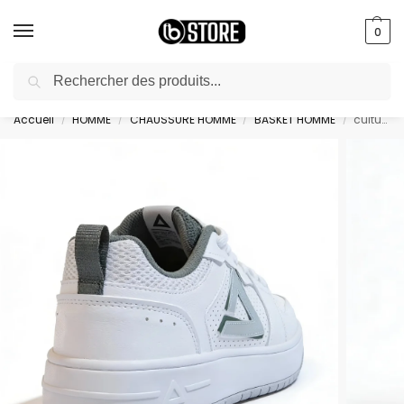
0
Recherche
livraison gratuite au bureau dès 10000 DA avec paiement en ligne
Accueil
HOMME
CHAUSSURE HOMME
BASKET HOMME
culture shoes-white/green – EXT52897B-107C
/
/
/
/