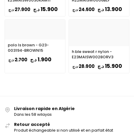
E23MAISW0030KAM11
H22MAISW0006BLF
15.900
13.900
د.ج
د.ج
27.900
24.500
د.ج
د.ج
polo ls brown - G23-
003194-BROWN15
h ble sweat r nylon -
E23MAISW0028ORV3
1.900
د.ج
2.700
د.ج
15.900
د.ج
28.900
د.ج
Livraison rapide en Algérie
Dans les 58 wilayas
Retour accepté
Produit échangeable si non utilisé et en parfait état