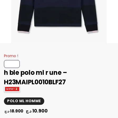
Promo !
h ble polo ml r une –
H23MAIPL0010BLF27
VITE !
POLO ML HOMME
10.900
د.ج
18.900
د.ج