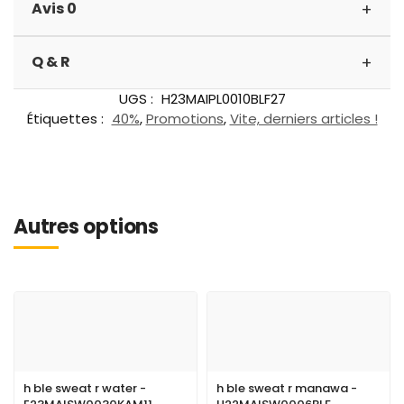
+
Avis 0
+
Q & R
UGS :
H23MAIPL0010BLF27
Étiquettes :
40%
,
Promotions
,
Vite, derniers articles !
Autres options
h ble sweat r water -
h ble sweat r manawa -