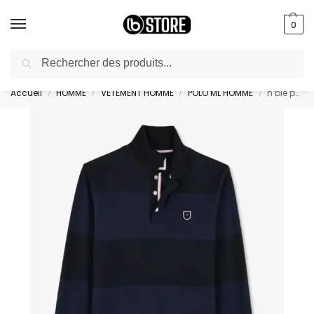
0
Recherche
livraison gratuite au bureau dès 10000 DA avec paiement en ligne
Accueil
HOMME
VETEMENT HOMME
POLO ML HOMME
h ble polo ml r une – H23MAIPL0010BLF27
/
/
/
/