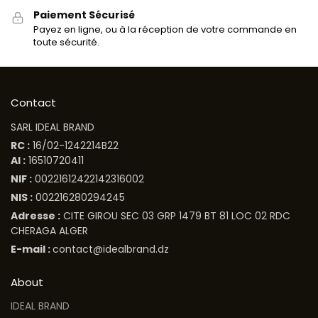
Paiement Sécurisé
Payez en ligne, ou à la réception de votre commande en
toute sécurité.
Contact
SARL IDEAL BRAND
RC :
16/02-1242214B22
AI :
16510720411
NIF :
00221612422142316002
NIS :
002216280294245
Adresse :
CITE GIROU SEC 03 GRP 1479 BT 81 LOC 02 RDC
CHERAGA ALGER
E-mail :
contact@idealbrand.dz
About
IDEAL BRAND