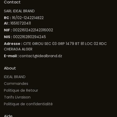
Contact
SARL IDEAL BRAND
RC :
16/02-1242214B22
AI :
16510720411
NIF :
00221612422142316002
NIS :
002216280294245
Adresse :
CITE GIROU SEC 03 GRP 1479 BT 81 LOC 02 RDC
CHERAGA ALGER
E-mail :
contact@idealbrand.dz
About
IDEAL BRAND
Commandes
Politique de Retour
Tarifs Livraison
Politique de confidentialité
Aide