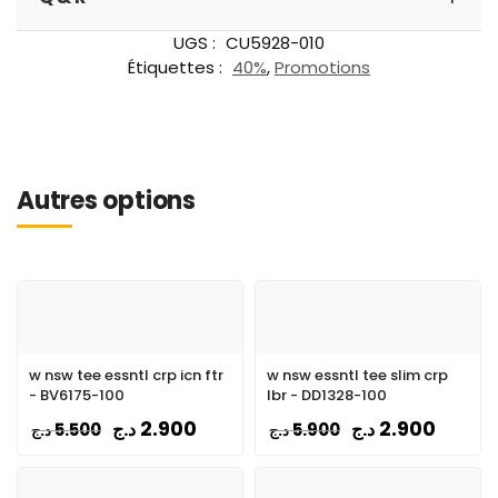
UGS :
CU5928-010
Étiquettes :
40%
,
Promotions
Autres options
w nsw tee essntl crp icn ftr
w nsw essntl tee slim crp
- BV6175-100
lbr - DD1328-100
2.900
2.900
د.ج
د.ج
5.500
5.900
د.ج
د.ج