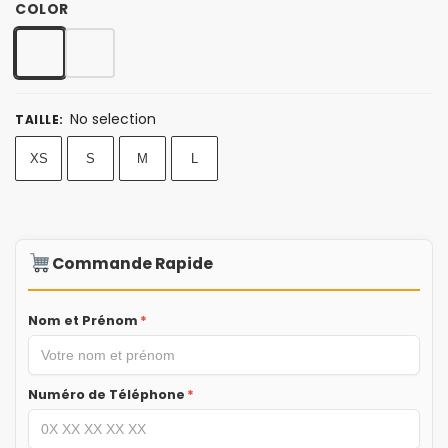
COLOR
No selection
TAILLE
:
XS
S
M
L
Commande Rapide
Nom et Prénom
*
Numéro de Téléphone
*