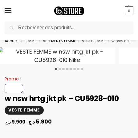
0
Recherche
livraison gratuite au bureau dès 10000 DA avec paiement en ligne
Accueil
FEMME
VETEMENTS FEMME
VESTE FEMME
w nsw hrtg jkt pk – CU5928-010
/
/
/
/
Promo !
w nsw hrtg jkt pk – CU5928-010
VESTE FEMME
5.900
د.ج
9.900
د.ج