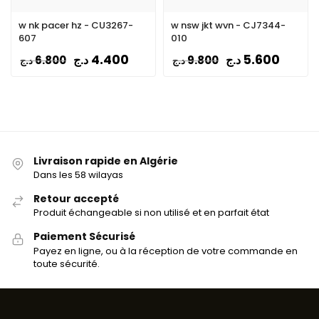
w nk pacer hz - CU3267-
w nsw jkt wvn - CJ7344-
607
010
4.400
5.600
د.ج
د.ج
6.800
9.800
د.ج
د.ج
Livraison rapide en Algérie
Dans les 58 wilayas
Retour accepté
Produit échangeable si non utilisé et en parfait état
Paiement Sécurisé
Payez en ligne, ou à la réception de votre commande en
toute sécurité.