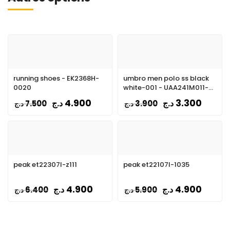
running shoes - EK2368H-
umbro men polo ss black
0020
white-001 - UAA241M011-
001
4.900
3.300
د.ج
د.ج
7.500
3.900
د.ج
د.ج
peak et22307l-z111
peak et22107l-1035
4.900
4.900
د.ج
د.ج
6.400
5.900
د.ج
د.ج