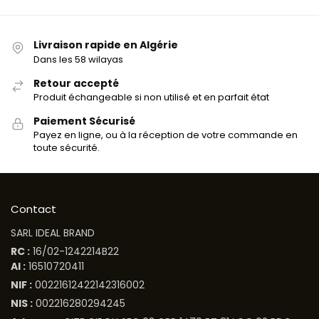
Livraison rapide en Algérie
Dans les 58 wilayas
Retour accepté
Produit échangeable si non utilisé et en parfait état
Paiement Sécurisé
Payez en ligne, ou à la réception de votre commande en
toute sécurité.
Contact
SARL IDEAL BRAND
RC :
16/02-1242214B22
AI :
16510720411
NIF :
00221612422142316002
NIS :
002216280294245