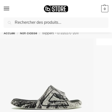
0
Recherche
livraison gratuite au bureau dès 10000 DA avec paiement en ligne
Accueil
Non classé
slippers – ET32027L-2011
/
/