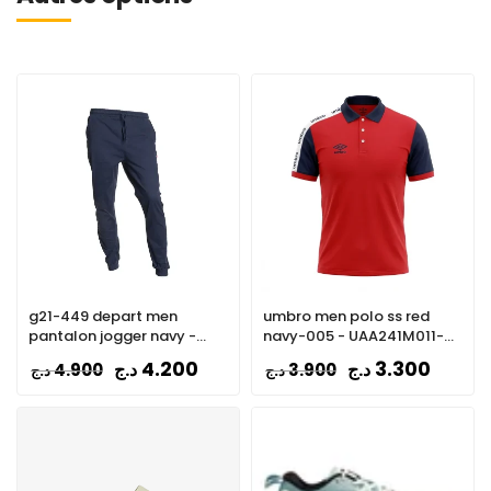
g21-449 depart men
umbro men polo ss red
pantalon jogger navy -
navy-005 - UAA241M011-
G21-000176-NAVY
005
4.200
3.300
د.ج
د.ج
4.900
3.900
د.ج
د.ج