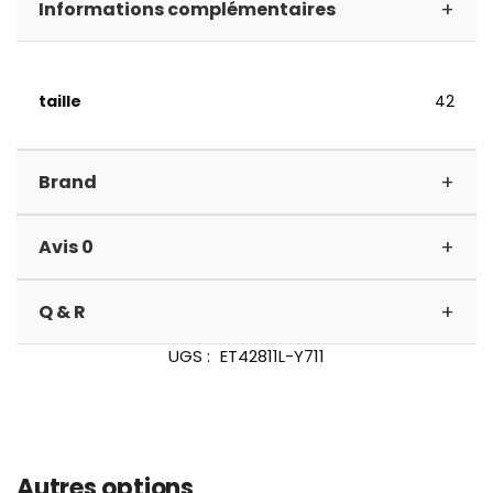
+
Informations complémentaires
taille
42
+
Brand
+
Avis 0
+
Q & R
UGS :
ET42811L-Y711
Autres options