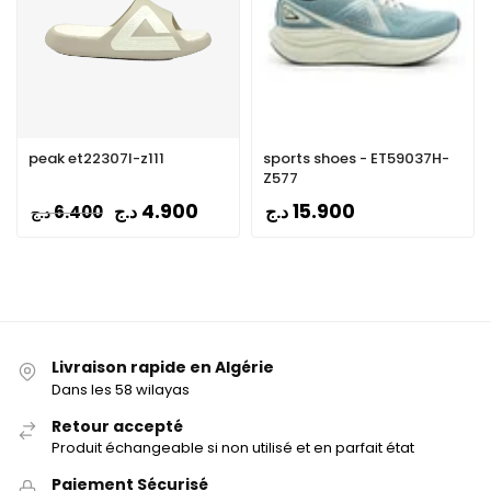
peak et22307l-z111
sports shoes - ET59037H-
Z577
4.900
15.900
د.ج
د.ج
6.400
د.ج
Livraison rapide en Algérie
Dans les 58 wilayas
Retour accepté
Produit échangeable si non utilisé et en parfait état
Paiement Sécurisé