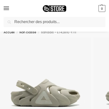
0
Recherche
livraison gratuite au bureau dès 10000 DA avec paiement en ligne
Accueil
Non classé
sandals – ET42811L-Y711
/
/