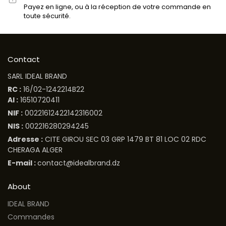
Payez en ligne, ou à la réception de votre commande en
toute sécurité.
Contact
SARL IDEAL BRAND
RC :
16/02-1242214B22
AI :
16510720411
NIF :
00221612422142316002
NIS :
002216280294245
Adresse :
CITE GIROU SEC 03 GRP 1479 BT 81 LOC 02 RDC
CHERAGA ALGER
E-mail :
contact@idealbrand.dz
About
IDEAL BRAND
Commandes