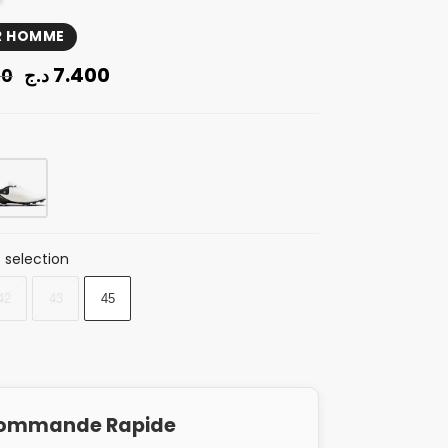
R HOMME
7.400
د.ج
00
 selection
42
43
45
ommande Rapide