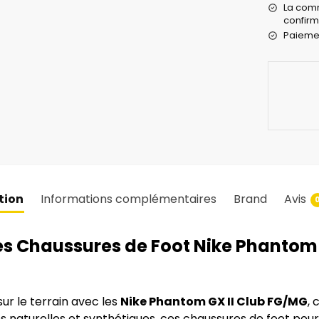
La comm
confirm
Paiemen
tion
Informations complémentaires
Brand
Avis
les Chaussures de Foot Nike Phantom
ur le terrain avec les
Nike Phantom GX II Club FG/MG
, 
faces naturelles et synthétiques, ces chaussures de foot