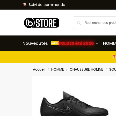
Suivi de commande
Nouveautés
SOLDES été 2026
HOMM
NEW
Accueil
HOMME
CHAUSSURE HOMME
SOU
/
/
/