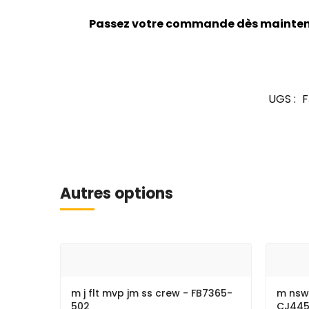
Passez votre commande dès maintena
UGS :
F
Autres options
m j flt mvp jm ss crew - FB7365-
m nsw
502
CJ445