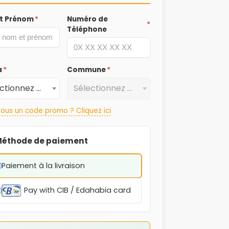
t Prénom
*
Numéro de
*
Téléphone
a
*
Commune
*
Sélectionnez une Wilaya
Sélectionnez une Commune
ous un code promo ? Cliquez ici
éthode de paiement
Paiement à la livraison
Pay with CIB / Edahabia card