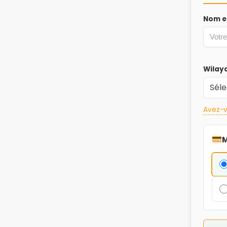
Nom e
Wilay
Avez-v
M