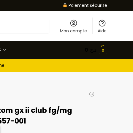
Paiement sécurisé
Recherche
Mon compte
Aide
S
0
د.ج
0
gne
om gx ii club fg/mg
557-001