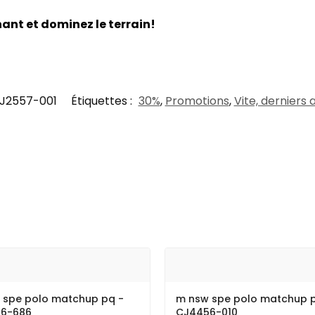
nt et dominez le terrain!
J2557-001
Étiquettes :
30%
,
Promotions
,
Vite, derniers a
 spe polo matchup pq -
m nsw spe polo matchup 
6-686
CJ4456-010