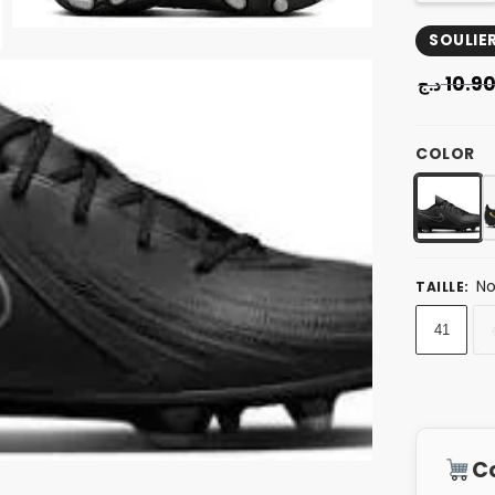
SOULIE
10.9
د.ج
COLOR
No
TAILLE
:
41
C