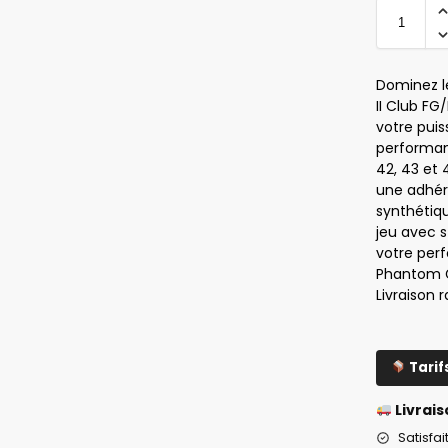
Dominez l
II Club FG
votre pui
performant
42, 43 et 
une adhér
synthétiqu
jeu avec s
votre pe
Phantom GX
Livraison 
Tarif
Livrais
Satisfa