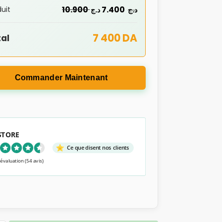
10.900
7.400
uit
د.ج
د.ج
7 400 DA
al
Commander Maintenant
 STORE
Ce que disent nos clients
 évaluation
(54 avis)