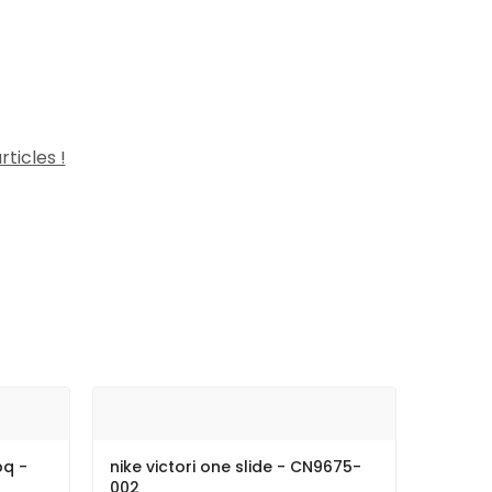
rticles !
pq -
nike victori one slide - CN9675-
002