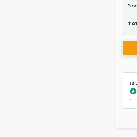
Prod
Tot
IB
4.56