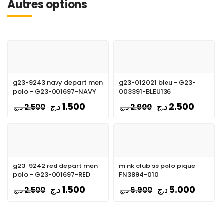
Autres options
g23-9243 navy depart men
g23-012021 bleu - G23-
polo - G23-001697-NAVY
003391-BLEU136
1.500
2.500
د.ج
د.ج
2.500
2.900
د.ج
د.ج
g23-9242 red depart men
m nk club ss polo pique -
polo - G23-001697-RED
FN3894-010
1.500
5.000
د.ج
د.ج
2.500
6.900
د.ج
د.ج