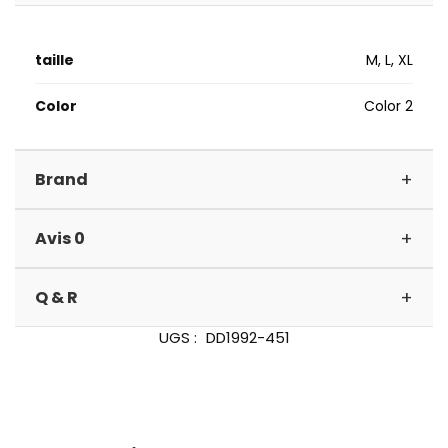
taille
M, L, XL
Color
Color 2
+
Brand
+
Avis 0
+
Q & R
UGS :
DD1992-451