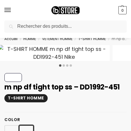
0
Recherche
livraison gratuite au bureau dès 10000 DA avec paiement en ligne
Accueil
HOMME
VETEMENT HOMME
T-SHIRT HOMME
m np df tight top ss – DD1992-451
/
/
/
/
m np df tight top ss – DD1992-451
T-SHIRT HOMME
COLOR