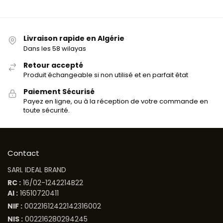
Livraison rapide en Algérie
Dans les 58 wilayas
Retour accepté
Produit échangeable si non utilisé et en parfait état
Paiement Sécurisé
Payez en ligne, ou à la réception de votre commande en
toute sécurité.
Contact
SARL IDEAL BRAND
RC :
16/02-1242214B22
AI :
16510720411
NIF :
00221612422142316002
NIS :
002216280294245