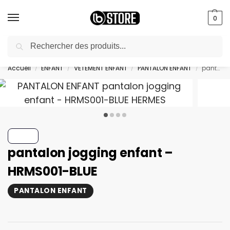
0
Recherche
livraison gratuite au bureau dès 10000 DA avec paiement en ligne
Accueil
ENFANT
VETEMENT ENFANT
PANTALON ENFANT
pantalon jogging enfant – HRMS001-BLUE
/
/
/
/
pantalon jogging enfant –
HRMS001-BLUE
PANTALON ENFANT