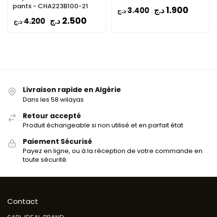
pants - CHA223B100-21
1.900
د.ج
3.400
د.ج
2.500
د.ج
4.200
د.ج
Livraison rapide en Algérie
Dans les 58 wilayas
Retour accepté
Produit échangeable si non utilisé et en parfait état
Paiement Sécurisé
Payez en ligne, ou à la réception de votre commande en
toute sécurité.
Contact