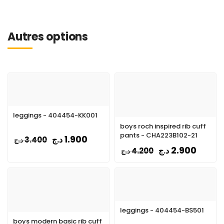
Autres options
leggings - 404454-KK001
boys roch inspired rib cuff
pants - CHA223B102-21
1.900
د.ج
3.400
د.ج
2.900
د.ج
4.200
د.ج
leggings - 404454-BS501
boys modern basic rib cuff