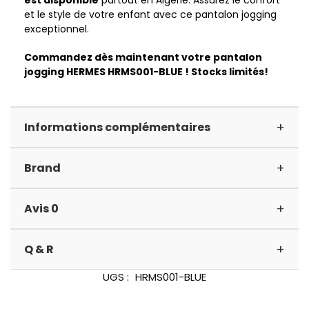
est disponible
partout en Algérie. Assurez le confort
et le style de votre enfant avec ce pantalon jogging
exceptionnel.
Commandez dès maintenant votre pantalon
jogging HERMES HRMS001-BLUE ! Stocks limités!
+
Informations complémentaires
+
Brand
+
Avis 0
+
Q & R
UGS :
HRMS001-BLUE