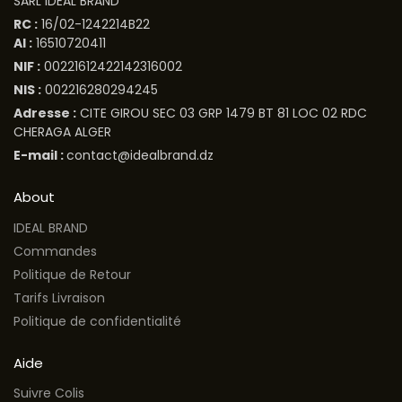
SARL IDEAL BRAND
RC :
16/02-1242214B22
AI :
16510720411
NIF :
00221612422142316002
NIS :
002216280294245
Adresse :
CITE GIROU SEC 03 GRP 1479 BT 81 LOC 02 RDC
CHERAGA ALGER
E-mail :
contact@idealbrand.dz
About
IDEAL BRAND
Commandes
Politique de Retour
Tarifs Livraison
Politique de confidentialité
Aide
Suivre Colis