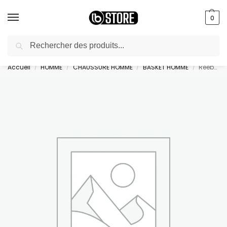
0
Recherche
livraison gratuite au bureau dès 10000 DA avec paiement en ligne
Accueil
HOMME
CHAUSSURE HOMME
BASKET HOMME
Reebok Zapatillas Energen Tech Plus
/
/
/
/