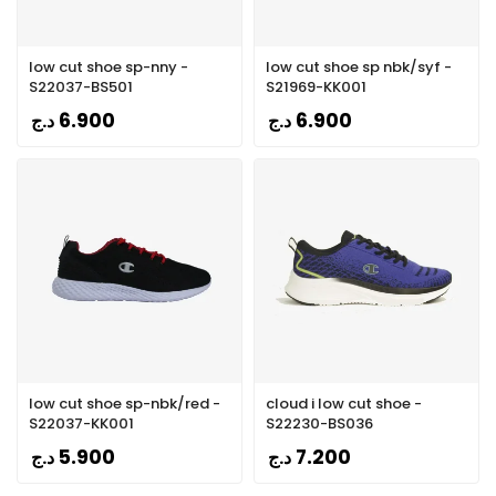
low cut shoe sp-nny -
low cut shoe sp nbk/syf -
S22037-BS501
S21969-KK001
6.900
6.900
د.ج
د.ج
low cut shoe sp-nbk/red -
cloud i low cut shoe -
S22037-KK001
S22230-BS036
5.900
7.200
د.ج
د.ج