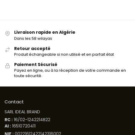
Livraison rapide en Algérie
Dans les 58 wilayas
Retour accepté
Produit échangeable si non utilisé et en parfait état
Paiement Sécurisé
Payez en ligne, ou à la réception de votre commande en
toute sécurité.
Contact
SARL IDEAL BRAND
RC :
16/02-1242214B22
AI :
16510720411
NIF :
00221612422142316002