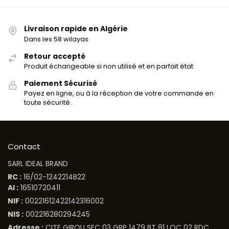
Livraison rapide en Algérie
Dans les 58 wilayas
Retour accepté
Produit échangeable si non utilisé et en parfait état
Paiement Sécurisé
Payez en ligne, ou à la réception de votre commande en
toute sécurité.
Contact
SARL IDEAL BRAND
RC :
16/02-1242214B22
AI :
16510720411
NIF :
00221612422142316002
NIS :
002216280294245
Adresse :
CITE GIROU SEC 03 GRP 1479 BT 81 LOC 02 RDC