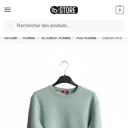
0
Recherche
livraison gratuite au bureau dès 10000 DA avec paiement en ligne
Accueil
HOMME
VETEMENT HOMME
PULL HOMME
depart sweatshirt homme green – G23-003489-GREEN
/
/
/
/