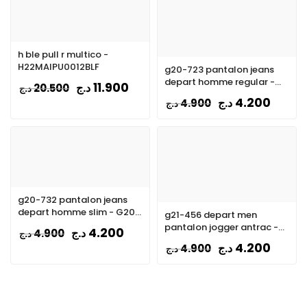
h ble pull r multico -
H22MAIPU0012BLF
g20-723 pantalon jeans
depart homme regular -
11.900
د.ج
20.500
د.ج
G20-000513-BLUE
4.200
د.ج
4.900
د.ج
g20-732 pantalon jeans
depart homme slim - G20-
g21-456 depart men
000518-BLUE
pantalon jogger antrac -
4.200
د.ج
4.900
د.ج
G21-000176-ANTRAC
4.200
د.ج
4.900
د.ج