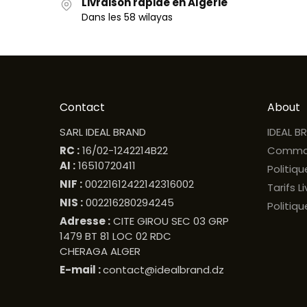
Livraison rapide en Algérie
Dans les 58 wilayas
Contact
About
SARL IDEAL BRAND
IDEAL B
RC :
16/02-1242214B22
Comma
AI :
16510720411
Politiq
NIF :
00221612422142316002
Tarifs L
NIS :
002216280294245
Politiqu
Adresse :
CITE GIROU SEC 03 GRP
1479 BT 81 LOC 02 RDC
CHERAGA ALGER
E-mail :
contact@idealbrand.dz