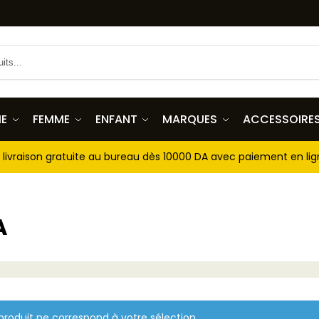
E
FEMME
ENFANT
MARQUES
ACCESSOIRE
livraison gratuite au bureau dès 10000 DA avec paiement en li
A
roduit ne correspond à votre sélection.