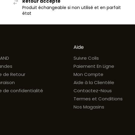
Retour accepté
Produit échangeable si non utilisé et en parfait
état
Aide
RAND
Suivre Colis
ndes
Paiement En Ligne
ue de Retour
Mon Compte
ivraison
Aide à la Clientèle
e de confidentialité
Contactez-Nous
Termes et Conditions
Nos Magasins