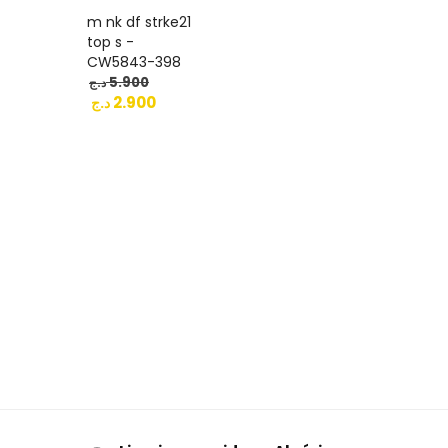
m nk df strke21
top s -
CW5843-398
5.900
د.ج
2.900
د.ج