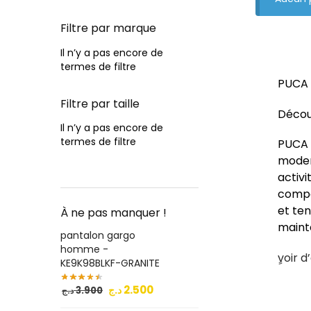
Filtre par marque
Il n’y a pas encore de
termes de filtre
PUCA
Filtre par taille
Découv
Il n’y a pas encore de
termes de filtre
PUCA e
modern
activi
compét
et ten
À ne pas manquer !
mainte
pantalon gargo
homme -
ٍvoir 
KE9K98BLKF-GRANITE
2.500
د.ج
3.900
د.ج