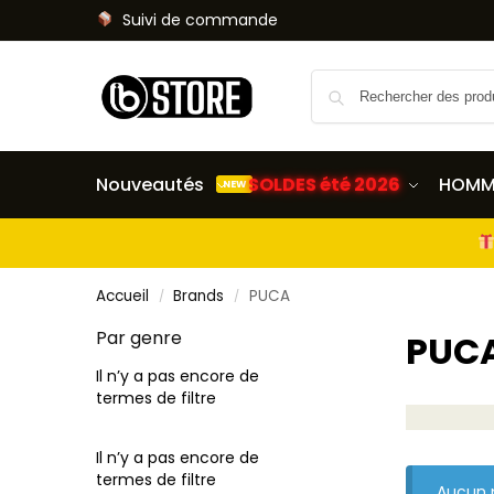
Suivi de commande
Nouveautés
SOLDES été 2026
HOMM
NEW
Accueil
Brands
PUCA
/
/
Par genre
PUC
Il n’y a pas encore de
termes de filtre
Il n’y a pas encore de
termes de filtre
Aucun p