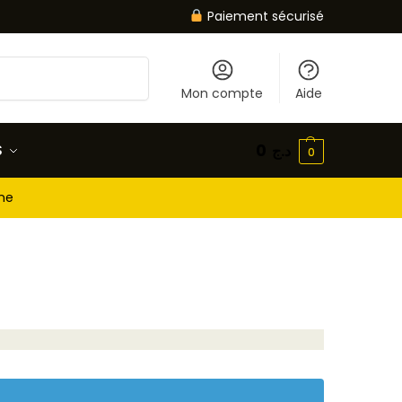
Paiement sécurisé
Recherche
Mon compte
Aide
S
0
د.ج
0
gne