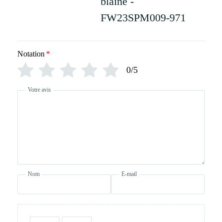
blaine -
FW23SPM009-971
Notation
*
0/5
Votre avis
Nom
E-mail