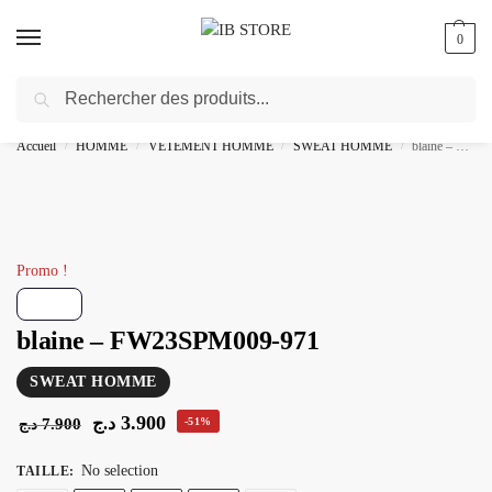
0
Recherche
🎁 livraison gratuite au bureau dès 10000 DA avec paiement en ligne
Accueil
HOMME
VETEMENT HOMME
SWEAT HOMME
blaine – FW23SPM009-971
/
/
/
/
Promo !
blaine – FW23SPM009-971
SWEAT HOMME
3.900
د.ج
7.900
-51%
د.ج
No selection
TAILLE
: