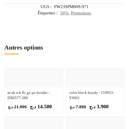
UGS :
FW23SPM009-971
Étiquettes :
50%
,
Promotions
Autres options
m nk tch flc gx po hoodie -
color block hoody - 219953-
DX0577-386
YS001
14.500
3.900
د.ج
د.ج
21.900
7.800
د.ج
د.ج