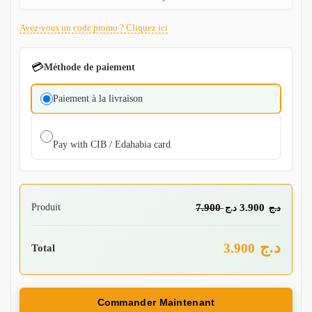
Avez-vous un code promo ? Cliquez ici
💳
Méthode de paiement
Paiement à la livraison
Pay with CIB / Edahabia card
Produit
7.900
3.900
د.ج
د.ج
د.ج
3.900
Total
Commander Maintenant