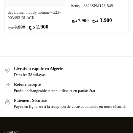
henry - SS23SPM176-545
depart men hoody homme - G23-
003492-BLACK
3.900
د.ج
7.900
د.ج
2.900
د.ج
3.900
د.ج
Livraison rapide en Algérie
Dans les 58 wilayas
Retour accepté
Produit échangeable si non utilisé et en parfait état
Paiement Sécurisé
Payez en ligne, ou à la réception de votre commande en toute sécurité.
Contact