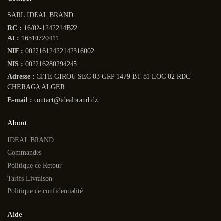
SARL IDEAL BRAND
RC :
16/02-1242214B22
AI :
16510720411
NIF :
00221612422142316002
NIS :
002216280294245
Adresse :
CITE GIROU SEC 03 GRP 1479 BT 81 LOC 02 RDC
CHERAGA ALGER
E-mail :
contact@idealbrand.dz
About
IDEAL BRAND
Commandes
Politique de Retour
Tarifs Livraison
Politique de confidentialité
Aide