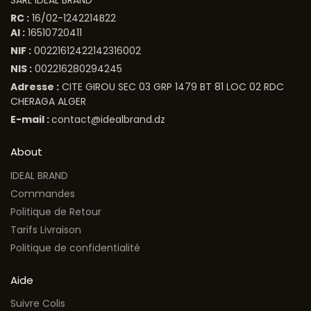
SARL IDEAL BRAND
RC :
16/02-1242214B22
AI :
16510720411
NIF :
00221612422142316002
NIS :
002216280294245
Adresse :
CITE GIROU SEC 03 GRP 1479 BT 81 LOC 02 RDC
CHERAGA ALGER
E-mail :
contact@idealbrand.dz
About
IDEAL BRAND
Commandes
Politique de Retour
Tarifs Livraison
Politique de confidentialité
Aide
Suivre Colis