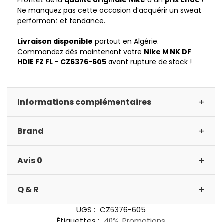
Profitez de la
qualité originale Nike
à un
prix choc
!
Ne manquez pas cette occasion d’acquérir un sweat
performant et tendance.
Livraison disponible
partout en Algérie.
Commandez dès maintenant votre
Nike M NK DF
HDIE FZ FL – CZ6376-605
avant rupture de stock !
+
Informations complémentaires
+
Brand
+
Avis 0
+
Q & R
UGS :
CZ6376-605
Étiquettes :
40%
,
Promotions