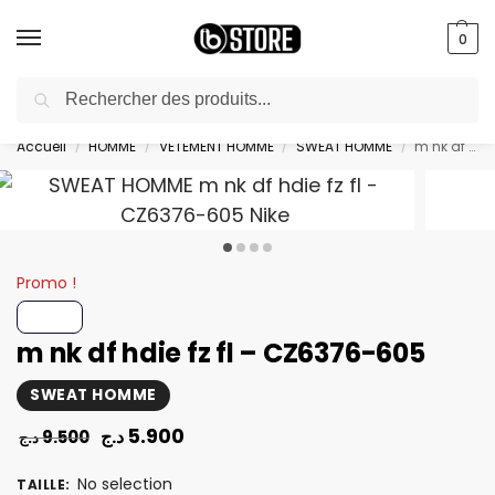
0
Recherche
livraison gratuite au bureau dès 10000 DA avec paiement en ligne
Accueil
HOMME
VETEMENT HOMME
SWEAT HOMME
m nk df hdie fz fl – CZ6376-605
/
/
/
/
Promo !
m nk df hdie fz fl – CZ6376-605
SWEAT HOMME
5.900
د.ج
9.500
د.ج
No selection
TAILLE
: