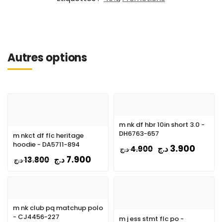
Autres options
m nk df hbr 10in short 3.0 -
DH6763-657
m nkct df flc heritage
hoodie - DA5711-894
3.900
د.ج
4.900
د.ج
7.900
د.ج
13.800
د.ج
m nk club pq matchup polo
- CJ4456-227
m j ess stmt flc po -