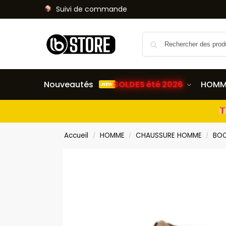
Suivi de commande
Nouveautés
SOLDES été 2026
HOMM
NEW
Accueil
HOMME
CHAUSSURE HOMME
BO
/
/
/