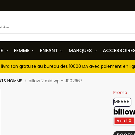
E
FEMME
ENFANT
MARQUES
ACCESSOIRE
livraison gratuite au bureau dès 10000 DA avec paiement en li
OTS HOMME
billow 2 mid wp – J002967
/
Promo !
MERRE
L
billo
VITE !