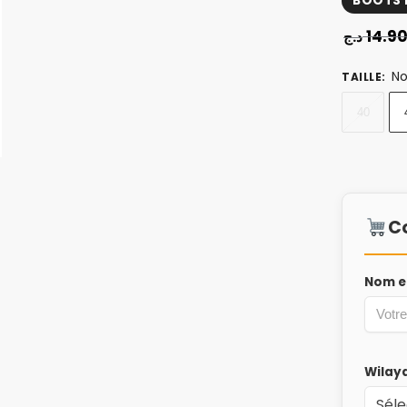
BOOTS
14.9
د.ج
No
TAILLE
:
40
C
Nom e
Wilay