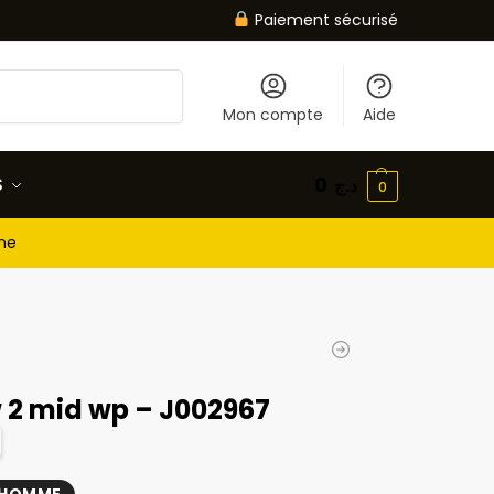
Paiement sécurisé
Recherche
Mon compte
Aide
S
0
د.ج
0
gne
w 2 mid wp – J002967