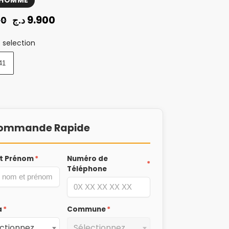
 HOMME
9.900
د.ج
00
 selection
41
ommande Rapide
t Prénom
*
Numéro de
*
Téléphone
a
*
Commune
*
Sélectionnez une Wilaya
Sélectionnez une Commune