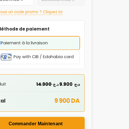
ous un code promo ? Cliquez ici
éthode de paiement
Paiement à la livraison
Pay with CIB / Edahabia card
14.900
9.900
uit
د.ج
د.ج
9 900 DA
al
Commander Maintenant