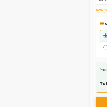
Avez-v
M
Prod
Tot