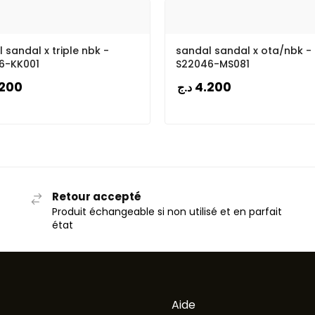
 sandal x triple nbk -
sandal sandal x ota/nbk -
6-KK001
S22046-MS081
.200
4.200
د.ج
Retour accepté
Produit échangeable si non utilisé et en parfait
état
Aide