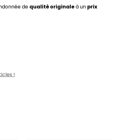
randonnée de
qualité originale
à un
prix
icles !