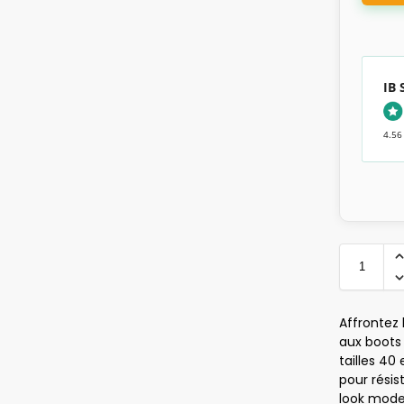
IB
4.56
Affrontez 
aux boots 
tailles 4
pour résis
look moder