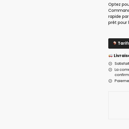
Optez pour
Commandez
rapide par
prêt pour 
Tarif
Livrais
Satisfa
La comm
confirm
Paiemen