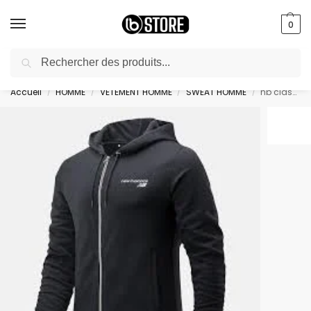
0
Recherche
livraison gratuite au bureau dès 10000 DA avec paiement en ligne
Accueil
HOMME
VETEMENT HOMME
SWEAT HOMME
nb classic core full zipper – MJ03907BK
/
/
/
/