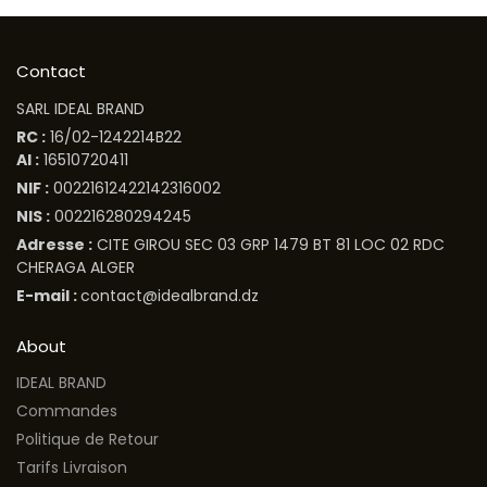
Contact
SARL IDEAL BRAND
RC :
16/02-1242214B22
AI :
16510720411
NIF :
00221612422142316002
NIS :
002216280294245
Adresse :
CITE GIROU SEC 03 GRP 1479 BT 81 LOC 02 RDC
CHERAGA ALGER
E-mail :
contact@idealbrand.dz
About
IDEAL BRAND
Commandes
Politique de Retour
Tarifs Livraison