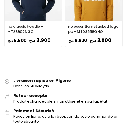
nb classic hoodie -
nb essentials stacked logo
MT23902NGO
po - MT03558GHO
3.900
3.900
د.ج
د.ج
8.800
8.800
د.ج
د.ج
Livraison rapide en Algérie
Dans les 58 wilayas
Retour accepté
Produit échangeable si non utilisé et en parfait état
Paiement Sécurisé
Payez en ligne, ou à la réception de votre commande en
toute sécurité.