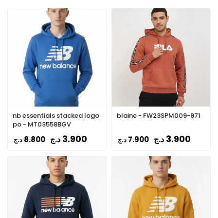
nb essentials stacked logo
blaine - FW23SPM009-971
po - MT03558BGV
3.900
3.900
د.ج
د.ج
8.800
7.900
د.ج
د.ج