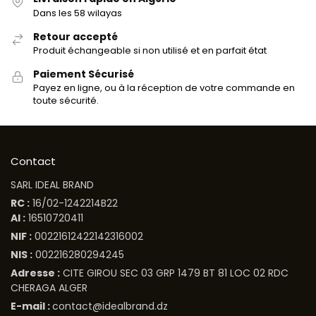
Dans les 58 wilayas
Retour accepté
Produit échangeable si non utilisé et en parfait état
Paiement Sécurisé
Payez en ligne, ou à la réception de votre commande en
toute sécurité.
Contact
SARL IDEAL BRAND
RC :
16/02-1242214B22
AI :
16510720411
NIF :
00221612422142316002
NIS :
002216280294245
Adresse :
CITE GIROU SEC 03 GRP 1479 BT 81 LOC 02 RDC
CHERAGA ALGER
E-mail :
contact@idealbrand.dz