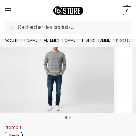
0
Recherche
livraison gratuite au bureau dès 10000 DA avec paiement en ligne
Accueil
HOMME
VETEMENT HOMME
T-SHIRT HOMME
h op tshirt ml r mu – H22MAITL0040GRM
/
/
/
/
Promo !