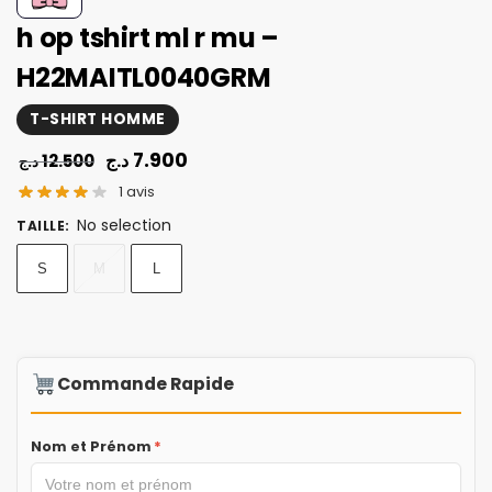
h op tshirt ml r mu –
H22MAITL0040GRM
T-SHIRT HOMME
7.900
د.ج
12.500
د.ج
1
avis
No selection
TAILLE
:
S
M
L
Commande Rapide
Nom et Prénom
*