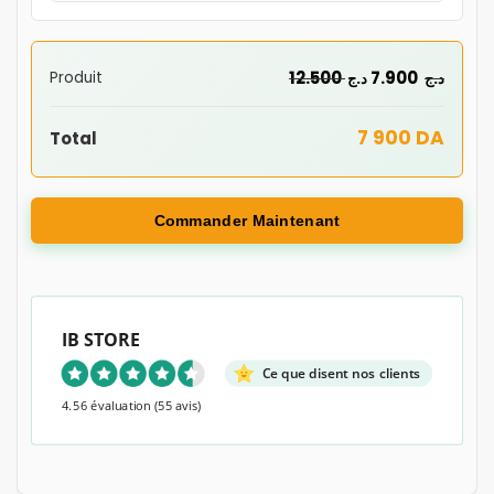
12.500
7.900
Produit
د.ج
د.ج
7 900 DA
Total
Commander Maintenant
IB STORE
Ce que disent nos clients
4.56 évaluation
(55 avis)