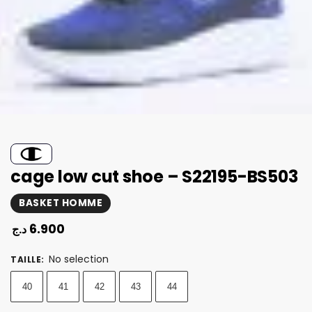
cage low cut shoe – S22195-BS503
BASKET HOMME
6.900
د.ج
No selection
TAILLE
:
40
41
42
43
44