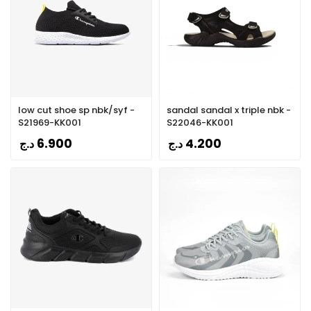
low cut shoe sp nbk/syf -
sandal sandal x triple nbk -
S21969-KK001
S22046-KK001
6.900
4.200
د.ج
د.ج