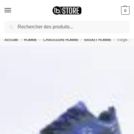
0
Recherche
livraison gratuite au bureau dès 10000 DA avec paiement en ligne
Accueil
HOMME
CHAUSSURE HOMME
BASKET HOMME
cage low cut shoe – S22195-BS503
/
/
/
/