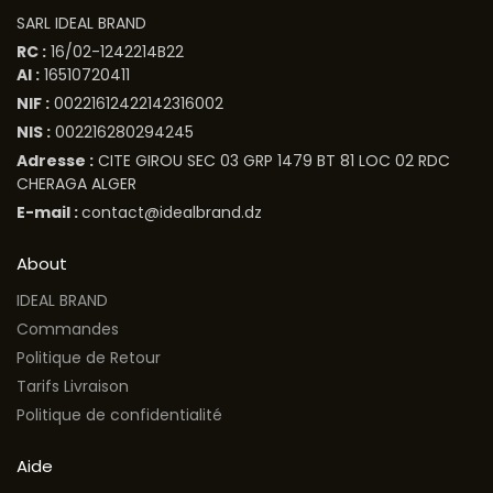
SARL IDEAL BRAND
RC :
16/02-1242214B22
AI :
16510720411
NIF :
00221612422142316002
NIS :
002216280294245
Adresse :
CITE GIROU SEC 03 GRP 1479 BT 81 LOC 02 RDC
CHERAGA ALGER
E-mail :
contact@idealbrand.dz
About
IDEAL BRAND
Commandes
Politique de Retour
Tarifs Livraison
Politique de confidentialité
Aide