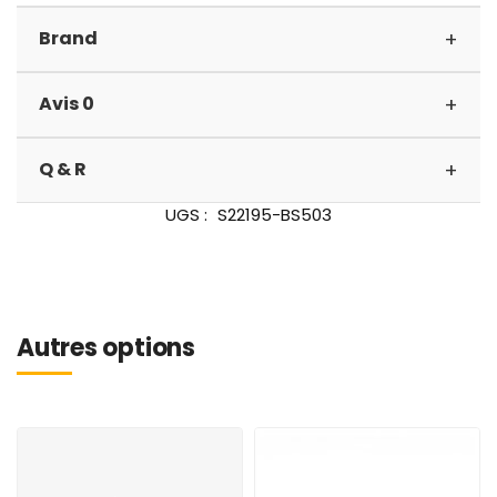
+
Brand
+
Avis 0
+
Q & R
UGS :
S22195-BS503
Autres options