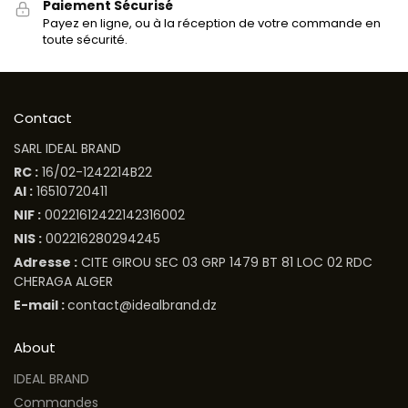
Paiement Sécurisé
Payez en ligne, ou à la réception de votre commande en
toute sécurité.
Contact
SARL IDEAL BRAND
RC :
16/02-1242214B22
AI :
16510720411
NIF :
00221612422142316002
NIS :
002216280294245
Adresse :
CITE GIROU SEC 03 GRP 1479 BT 81 LOC 02 RDC
CHERAGA ALGER
E-mail :
contact@idealbrand.dz
About
IDEAL BRAND
Commandes