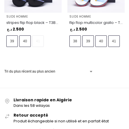
SLIDE HOMME
SLIDE HOMME
stripes flip flop black – T3B8-33447-0058999
flip flop multicolor giallo – T3X8-32922-0058200
2.500
2.500
د.ج
د.ج
39
40
41
38
39
40
41
Livraison rapide en Algérie
Dans les 58 wilayas
Retour accepté
Produit échangeable si non utilisé et en parfait état