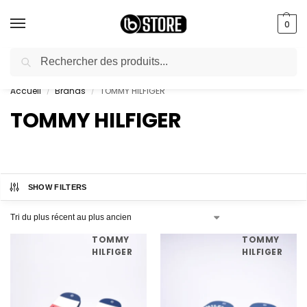
0
Recherche
livraison gratuite au bureau dès 10000 DA avec paiement en ligne
Accueil
Brands
TOMMY HILFIGER
/
/
TOMMY HILFIGER
SHOW FILTERS
TOMMY
TOMMY
HILFIGER
HILFIGER