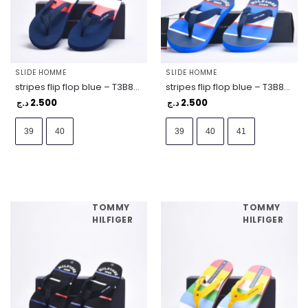
SLIDE HOMME
SLIDE HOMME
stripes flip flop blue – T3B8-33446-0058800
stripes flip flop blue – T3B8-33447-0058800
2.500
2.500
د.ج
د.ج
39
40
39
40
41
TOMMY
TOMMY
HILFIGER
HILFIGER